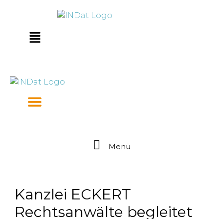
Zum
springen
Inhalt
springen
Main
Menu
Menü
Kanzlei ECKERT
Rechtsanwälte begleitet