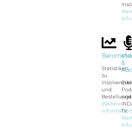
Inso
Wei
Inf
Baromete
Vid
&
Statistiken
Aud
zu
Insolvenzve
Erkl
und
Pod
Bestellunge
und
Weitere
IND
Informatio
TV.
Wei
Inf