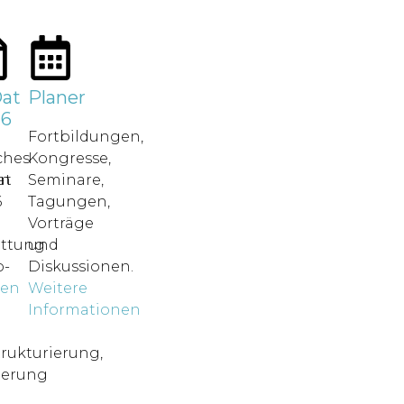
at
Planer
26
Fortbildungen,
ches
Kongresse,
in
at
Seminare,
6
Tagungen,
Vorträge
attung.
und
-
Diskussionen.
nen
Weitere
o
Informationen
rukturierung,
ierung