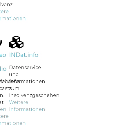
lvenz.
tere
ormationen
r
eo
INDat.info
Datenservice
io
und
rfahren
ärvideos,
Informationen
casts
zum
n.
Insolvenzgeschehen.
at
Weitere
nen
Informationen
tere
ormationen