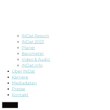
INDat Report
INDat 2023
Planer
Barometer
Video & Audio
INDat.info
Über INDat
Karriere
Mediadaten
Presse
Kontakt
Menü