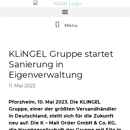
springen
Menü
KLiNGEL Gruppe startet
Sanierung in
Eigenverwaltung
11. Mai 2023
Pforzheim, 10. Mai 2023. Die KLiNGEL
Gruppe, einer der größten Versandhändler
in Deutschland, stellt sich für die Zukunft
neu auf. Die K – Mail Order GmbH & Co. KG,
die Hauptgesellschaft der Gruppe mit Sitz in