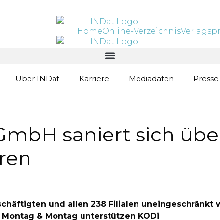
Home
Online-Verzeichnis
Verlagsp
Über INDat
Karriere
Mediadaten
Presse
mbH saniert sich über
hren
schäftigten und allen 238 Filialen uneingeschränkt 
d Montag & Montag unterstützen KODi