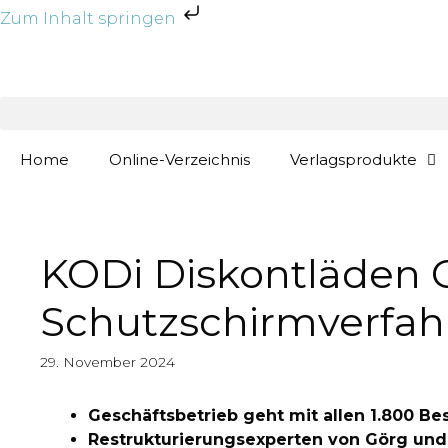
Zum Inhalt springen
Zum
Inhalt
springen
Home
Online-Verzeichnis
Verlagsprodukte
KODi Diskontläden G
Schutzschirmverfa
29. November 2024
Geschäftsbetrieb geht mit allen 1.800 Be
Restrukturierungsexperten von Görg un