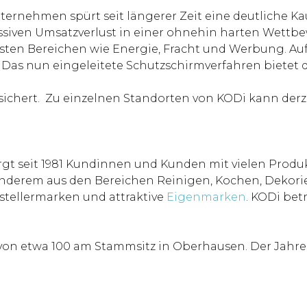
 Unternehmen spürt seit längerer Zeit eine deutliche
ssiven Umsatzverlust in einer ohnehin harten Wettb
sten Bereichen wie Energie, Fracht und Werbung. Auf
n. Das nun eingeleitete Schutzschirmverfahren biet
esichert. Zu einzelnen Standorten von KODi kann derz
t seit 1981 Kundinnen und Kunden mit vielen Produkt
 anderem aus den Bereichen Reinigen, Kochen, Dekorie
tellermarken und attraktive
Eigenmarken
. KODi bet
von etwa 100 am Stammsitz in Oberhausen. Der Jahres