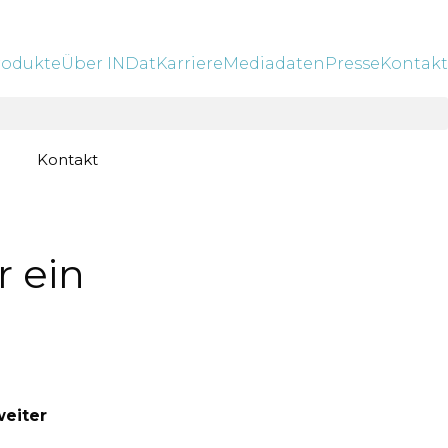
rodukte
Über INDat
Karriere
Mediadaten
Presse
Kontakt
Kontakt
 ein
weiter