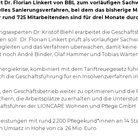
r. Florian Linkert von BBL zum vorläufigen Sachwal
elles Sanierungsverfahren, bei dem das bisherige
r rund 725 Mitarbeitenden sind für drei Monate dur
experten Dr. Kristof Biehl erarbeitet die Geschäfts
soll. Dr. Florian Linkert prüft als vorläufiger Sach
begleiten und das Verfahren überwachen, damit keine 
rt noch André Binder, Olaf Hammer und Tobias Wart
ergiekrise, kombiniert mit dem Tariftreuegesetz füh
ch die Geschäftsführung für ein Insolvenzverfahren i
en Geschäftsbetrieb weiter zu optimieren und die Fin
hern, die Arbeitsplätze zu erhalten und die Unterst
eschäftsführer der LIONCARE Wohnen und Pflege GmbH.
leistungen mit rund 2.200 Pflegekund*innen an 14 S
en Umsatz in Höhe von ca. 26 Mio. Euro.