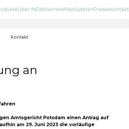
rodukte
Über INDat
Karriere
Mediadaten
Presse
Kontakt
Kontakt
tung an
rfahren
igen Amtsgericht Potsdam einen Antrag auf
ufhin am 29. Juni 2023 die vorläufige