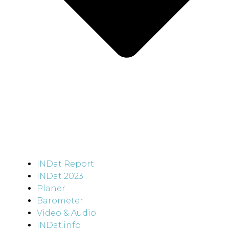
INDat Report
INDat 2023
Planer
Barometer
Video & Audio
INDat.info