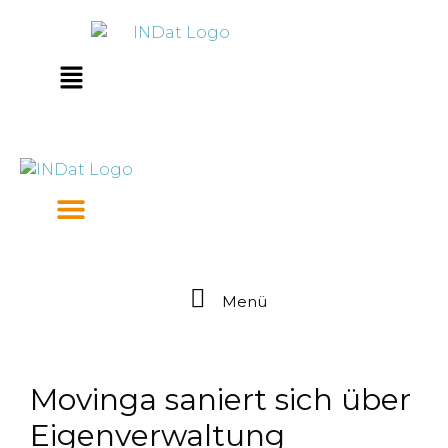
Zum
springen
Inhalt
springen
Main
Menu
Menü
Movinga saniert sich über
Eigenverwaltung