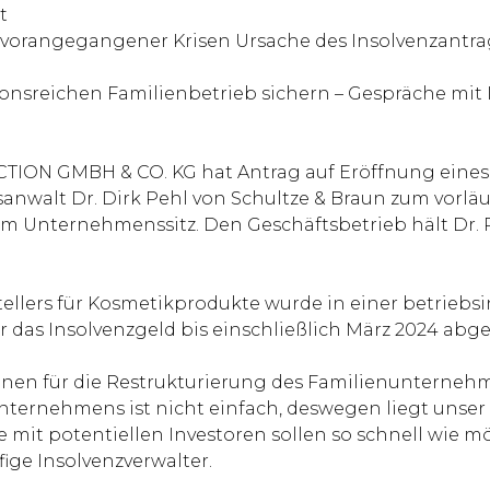
t
orangegangener Krisen Ursache des Insolvenzantrag
nsreichen Familienbetrieb sichern – Gespräche mit I
N GMBH & CO. KG hat Antrag auf Eröffnung eines 
sanwalt Dr. Dirk Pehl von Schultze & Braun zum vorläu
 am Unternehmenssitz. Den Geschäftsbetrieb hält Dr.
tellers für Kosmetikprodukte wurde in einer betrie
 das Insolvenzgeld bis einschließlich März 2024 abge
tionen für die Restrukturierung des Familienunterneh
Unternehmens ist nicht einfach, deswegen liegt unser
 mit potentiellen Investoren sollen so schnell wie 
ige Insolvenzverwalter.