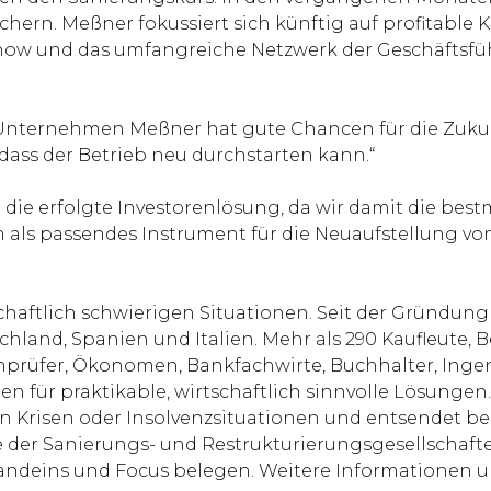
sichern. Meßner fokussiert sich künftig auf profitabl
how und das umfangreiche Netzwerk der Geschäftsfü
s Unternehmen Meßner hat gute Chancen für die Zuk
ss der Betrieb neu durchstarten kann.“
die erfolgte Investorenlösung, da wir damit die bes
h als passendes Instrument für die Neuaufstellung vo
chaftlich schwierigen Situationen. Seit der Gründung
hland, Spanien und Italien. Mehr als 290 Kaufleute, B
chprüfer, Ökonomen, Bankfachwirte, Buchhalter, Inge
en für praktikable, wirtschaftlich sinnvolle Lösunge
Krisen oder Insolvenzsituationen und entsendet bei
e der Sanierungs- und Restrukturierungsgesellschaf
randeins und Focus belegen. Weitere Informationen 