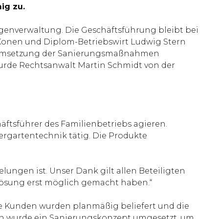
ig zu.
genverwaltung. Die Geschäftsführung bleibt bei
p Konen und Diplom-Betriebswirt Ludwig Stern
e Umsetzung der Sanierungsmaßnahmen
wurde Rechtsanwalt Martin Schmidt von der
ftsführer des Familienbetriebs agieren.
rgartentechnik tätig. Die Produkte
lungen ist. Unser Dank gilt allen Beteiligten
Lösung erst möglich gemacht haben.“
e Kunden wurden planmäßig beliefert und die
ten wurde ein Sanierungskonzept umgesetzt, um