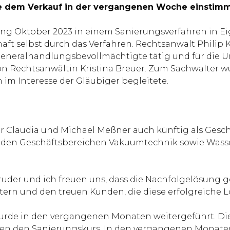
 dem Verkauf in der vergangenen Woche einstimm
g Oktober 2023 in einem Sanierungsverfahren in Ei
haft selbst durch das Verfahren. Rechtsanwalt Phili
Generalhandlungsbevollmächtigte tätig und für di
 von Rechtsanwältin Kristina Breuer. Zum Sachwalter 
n im Interesse der Gläubiger begleitete.
 Claudia und Michael Meßner auch künftig als Geschä
iden Geschäftsbereichen Vakuumtechnik sowie Wasse
uder und ich freuen uns, dass die Nachfolgelösung ge
tern und den treuen Kunden, die diese erfolgreiche 
wurde in den vergangenen Monaten weitergeführt. Di
tützten den Sanierungskurs. In den vergangenen Mona