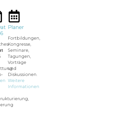
at
Planer
26
Fortbildungen,
ches
Kongresse,
in
at
Seminare,
6
Tagungen,
Vorträge
attung.
und
-
Diskussionen.
nen
Weitere
o
Informationen
rukturierung,
ierung