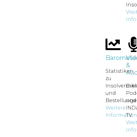
Inso
Wei
Inf
Baromete
Vid
&
Statistiken
Aud
zu
Insolvenzve
Erkl
und
Pod
Bestellunge
und
Weitere
IND
Informatio
TV.
Wei
Inf