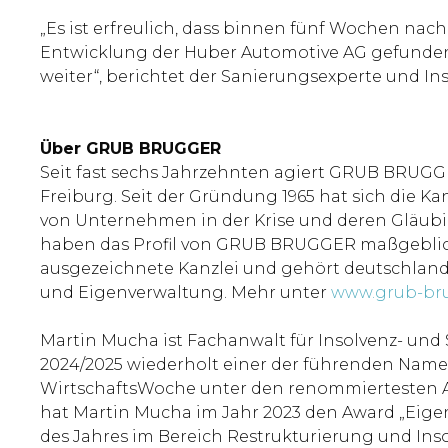
„Es ist erfreulich, dass binnen fünf Wochen nac
Entwicklung der Huber Automotive AG gefunden 
weiter“, berichtet der Sanierungsexperte und In
Über GRUB BRUGGER
Seit fast sechs Jahrzehnten agiert GRUB BRUGGE
Freiburg. Seit der Gründung 1965 hat sich die Ka
von Unternehmen in der Krise und deren Gläubi
haben das Profil von GRUB BRUGGER maßgeblich 
ausgezeichnete Kanzlei und gehört deutschlandw
und Eigenverwaltung. Mehr unter
www.grub-br
Martin Mucha ist Fachanwalt für Insolvenz- un
2024/2025 wiederholt einer der führenden Namen
WirtschaftsWoche unter den renommiertesten An
hat Martin Mucha im Jahr 2023 den Award „Eigen
des Jahres im Bereich Restrukturierung und Inso