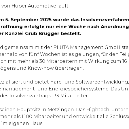
b von Huber Automotive läuft
om 5. September 2025 wurde das Insolvenzverfahre
zeröffnung erfolgte nur eine Woche nach Anordnung
 Kanzlei Grub Brugger bestellt.
nd gemeinsam mit der PLUTA Management GmbH star
erhalb von fünf Wochen ist es gelungen, für den Tei
ch mit mehr als 30 Mitarbeitern mit Wirkung zum 16
ögens und Know-how übertragen.
ezialisiert und bietet Hard- und Softwareentwicklu
riemanagement- und Energiespeichersysteme. Das Un
s Insolvenzantrags 133 Mitarbeiter.
einen Hauptsitz in Metzingen. Das Hightech-Unterne
ehr als 1.100 Mitarbeiter und entwickelt alle Schlüss
im eigenen Haus.