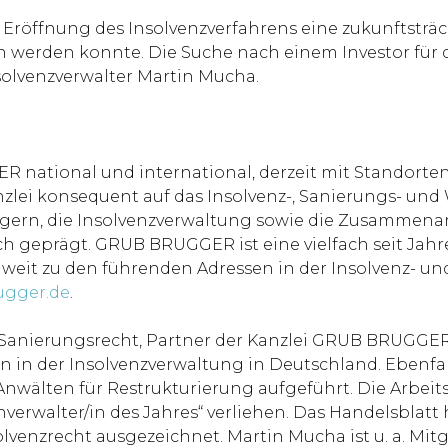
h Eröffnung des Insolvenzverfahrens eine zukunftsträ
werden konnte. Die Suche nach einem Investor für d
solvenzverwalter Martin Mucha.
R national und international, derzeit mit Standorte
nzlei konsequent auf das Insolvenz-, Sanierungs- und
gern, die Insolvenzverwaltung sowie die Zusammenarb
geprägt. GRUB BRUGGER ist eine vielfach seit Jahre
eit zu den führenden Adressen in der Insolvenz- un
ugger.de
.
d Sanierungsrecht, Partner der Kanzlei GRUB BRUGGE
 in der Insolvenzverwaltung in Deutschland. Ebenfa
wälten für Restrukturierung aufgeführt. Die Arbei
verwalter/in des Jahres“ verliehen. Das Handelsblat
lvenzrecht ausgezeichnet. Martin Mucha ist u. a. Mit