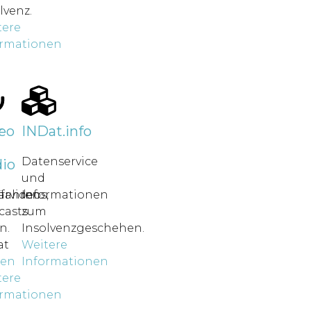
lvenz.
tere
ormationen
r
eo
INDat.info
Datenservice
io
und
rfahren
ärvideos,
Informationen
casts
zum
n.
Insolvenzgeschehen.
at
Weitere
nen
Informationen
tere
ormationen