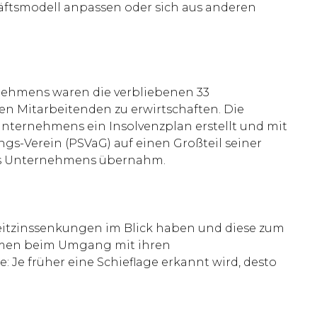
häftsmodell anpassen oder sich aus anderen
nehmens waren die verbliebenen 33
en Mitarbeitenden zu erwirtschaften. Die
Unternehmens ein Insolvenzplan erstellt und mit
gs-Verein (PSVaG) auf einen Großteil seiner
 des Unternehmens übernahm.
eitzinssenkungen im Blick haben und diese zum
nehmen beim Umgang mit ihren
: Je früher eine Schieflage erkannt wird, desto