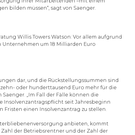
ersorgung ihrer Mitarbeitenden –mit einem
en bilden müssen“, sagt von Saenger.
atung Willis Towers Watson: Vor allem aufgrund
en Unternehmen um 18 Milliarden Euro
tungen dar, und die Rückstellungssummen sind
 zehn- oder hunderttausend Euro mehr für die
 Saenger. „Im Fall der Fälle können die
 Insolvenzantragspflicht seit Jahresbeginn
en Fristen einen Insolvenzantrag zu stellen.
 Hinterbliebenenversorgung anbieten, kommt
r Zahl der Betriebsrentner und der Zahl der