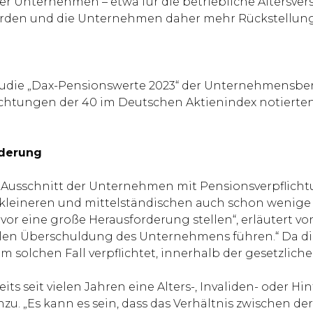
der Unternehmen – etwa für die betriebliche Altersv
erden und die Unternehmen daher mehr Rückstellung
Studie „Dax-Pensionswerte 2023“ der Unternehmensber
ichtungen der 40 im Deutschen Aktienindex notiert
orderung
n Ausschnitt der Unternehmen mit Pensionsverpflich
i kleineren und mittelständischen auch schon wenige
or eine große Herausforderung stellen“, erläutert von
llen Überschuldung des Unternehmens führen.“ Da die
nem solchen Fall verpflichtet, innerhalb der gesetzlich
its seit vielen Jahren eine Alters-, Invaliden- oder
u. „Es kann es sein, dass das Verhältnis zwischen de