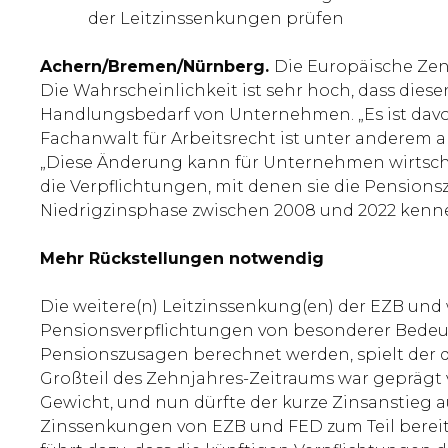
der Leitzinssenkungen prüfen
Achern/Bremen/Nürnberg.
Die Europäische Zen
Die Wahrscheinlichkeit ist sehr hoch, dass die
Handlungsbedarf von Unternehmen. „Es ist davon
Fachanwalt für Arbeitsrecht ist unter anderem 
„Diese Änderung kann für Unternehmen wirtschaf
die Verpflichtungen, mit denen sie die Pensions
Niedrigzinsphase zwischen 2008 und 2022 kenn
Mehr Rückstellungen notwendig
Die weitere(n) Leitzinssenkung(en) der EZB und
Pensionsverpflichtungen von besonderer Bedeu
Pensionszusagen berechnet werden, spielt der d
Großteil des Zehnjahres-Zeitraums war geprägt v
Gewicht, und nun dürfte der kurze Zinsanstieg a
Zinssenkungen von EZB und FED zum Teil bereit