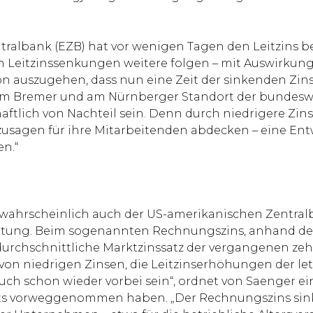
tralbank (EZB) hat vor wenigen Tagen den Leitzins be
sen Leitzinssenkungen weitere folgen – mit Auswirku
 auszugehen, dass nun eine Zeit der sinkenden Zinse
am Bremer und am Nürnberger Standort der bundesweit
tlich von Nachteil sein. Denn durch niedrigere Zins
zusagen für ihre Mitarbeitenden abdecken – eine Entwi
en.“
 wahrscheinlich auch der US-amerikanischen Zentralb
tung. Beim sogenannten Rechnungszins, anhand des
urchschnittliche Marktzinssatz der vergangenen zehn
on niedrigen Zinsen, die Leitzinserhöhungen der letz
uch schon wieder vorbei sein“, ordnet von Saenger ei
s vorweggenommen haben. „Der Rechnungszins sinkt a