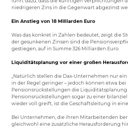
führt dazu, dass die künftigen Verpflichtungen 
niedrigeren Zins in die Gegenwart abgezinst w
Ein Anstieg von 18 Milliarden Euro
Was das konkret in Zahlen bedeutet, zeigt die 
der gesunkenen Zinsen sind die Pensionsverpfl
gestiegen, auf in Summe 326 Milliarden Euro.
Liquiditätsplanung vor einer großen Herausf
„Natürlich stellen die Dax-Unternehmen nur ei
in der Regel geringer – jedoch können etwa be
Pensionsrückstellungen die Liquiditätsplanung v
Pensionsrückstellungen sogar zu einer bilanzie
wieder voll greift, ist die Geschäftsleitung in ei
Bei Unternehmen, die ihren Mitarbeitenden bere
gleichwohl eine zusätzliche Herausforderung hinz