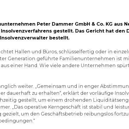
bauunternehmen Peter Dammer GmbH & Co. KG aus Net
 Insolvenzverfahrens gestellt. Das Gericht hat den 
Insolvenzverwalter bestellt.
htet Hallen und Büros, schlüsselfertig oder in einze
itter Generation geführte Familienunternehmen ist m
en aus einer Hand. Wie viele andere Unternehmen sp
fänglich weiter. „Gemeinsam und in enger Abstimmun
auerhaft zu erhalten“, erklärt der vorläufige Insolv
zeitig gestellt, um einem drohenden Liquiditätseng
r. „Das operative Kerngeschäft ist stabil und leistu
gezielt, um den Geschäftsbetrieb reibungslos fort
tbedingungen.“