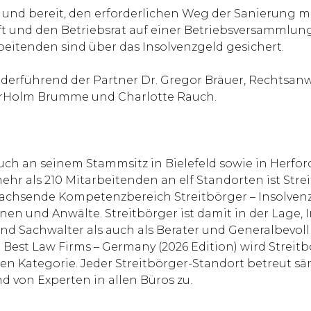
t und bereit, den erforderlichen Weg der Sanierung 
t und den Betriebsrat auf einer Betriebsversammlun
beitenden sind über das Insolvenzgeld gesichert.
erführend der Partner Dr. Gregor Bräuer, Rechtsanwa
pherHolm Brumme und Charlotte Rauch.
ch an seinem Stammsitz in Bielefeld sowie in Herford
r als 210 Mitarbeitenden an elf Standorten ist Strei
 wachsende Kompetenzbereich Streitbörger – Insolven
innen und Anwälte. Streitbörger ist damit in der Lage
d Sachwalter als auch als Berater und Generalbevoll
est Law Firms – Germany (2026 Edition) wird Streitbö
ten Kategorie. Jeder Streitbörger-Standort betreut s
d von Experten in allen Büros zu.