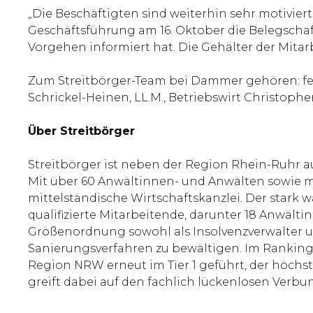
„Die Beschäftigten sind weiterhin sehr motivier
Geschäftsführung am 16. Oktober die Belegschaf
Vorgehen informiert hat. Die Gehälter der Mitar
Zum Streitbörger-Team bei Dammer gehören: fed
Schrickel-Heinen, LL.M., Betriebswirt Christo
Über Streitbörger
Streitbörger ist neben der Region Rhein-Ruhr au
Mit über 60 Anwältinnen- und Anwälten sowie meh
mittelständische Wirtschaftskanzlei. Der stark
qualifizierte Mitarbeitende, darunter 18 Anwält
Größenordnung sowohl als Insolvenzverwalter un
Sanierungsverfahren zu bewältigen. Im Ranking B
Region NRW erneut im Tier 1 geführt, der höchs
greift dabei auf den fachlich lückenlosen Verbun