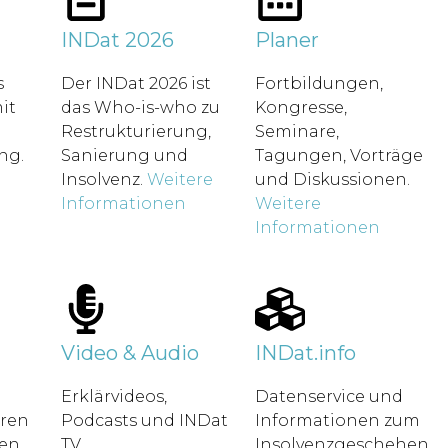
t
INDat 2026
Planer
s
Der INDat 2026 ist
Fortbildungen,
it
das Who-is-who zu
Kongresse,
Restrukturierung,
Seminare,
ung.
Sanierung und
Tagungen, Vorträge
Insolvenz.
Weitere
und Diskussionen.
Informationen
Weitere
Informationen
Video & Audio
INDat.info
Erklärvideos,
Datenservice und
hren
Podcasts und INDat
Informationen zum
en.
TV.
Insolvenzgeschehen.