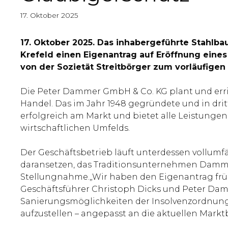
17. Oktober 2025
17. Oktober 2025. Das inhabergeführte Stahl
Krefeld einen Eigenantrag auf Eröffnung eines
von der Sozietät Streitbörger zum vorläufigen 
Die Peter Dammer GmbH & Co. KG plant und erric
Handel. Das im Jahr 1948 gegründete und in dr
erfolgreich am Markt und bietet alle Leistung
wirtschaftlichen Umfelds.
Der Geschäftsbetrieb läuft unterdessen vollum
daransetzen, das Traditionsunternehmen Dammer d
Stellungnahme.„Wir haben den Eigenantrag früh
Geschäftsführer Christoph Dicks und Peter Damme
Sanierungsmöglichkeiten der Insolvenzordnung 
aufzustellen – angepasst an die aktuellen Mark