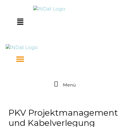
Zum
springen
Inhalt
springen
Main
Menu
Menü
PKV Projektmanagement
und Kabelverlegung