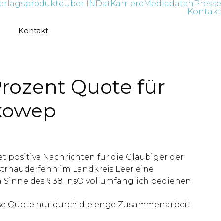
erlagsprodukte
Über INDat
Karriere
Mediadaten
Presse
Kontakt
Kontakt
rozent Quote für
Ekowep
 positive Nachrichten für die Gläubiger der
trhauderfehn im Landkreis Leer eine
 Sinne des § 38 InsO vollumfänglich bedienen.
iese Quote nur durch die enge Zusammenarbeit