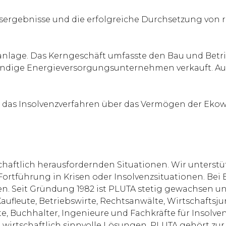
sergebnisse und die erfolgreiche Durchsetzung von 
nlage. Das Kerngeschäft umfasste den Bau und Betri
tändige Energieversorgungsunternehmen verkauft. A
 das Insolvenzverfahren über das Vermögen der Ekowe
chaftlich herausfordernden Situationen. Wir unterst
 Fortführung in Krisen oder Insolvenzsituationen. 
 Seit Gründung 1982 ist PLUTA stetig gewachsen und
aufleute, Betriebswirte, Rechtsanwälte, Wirtschaftsjur
, Buchhalter, Ingenieure und Fachkräfte für Insolven
, wirtschaftlich sinnvolle Lösungen. PLUTA gehört zu