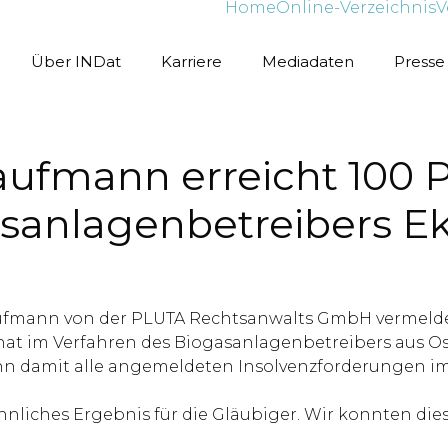
Home
Online-Verzeichnis
V
Über INDat
Karriere
Mediadaten
Presse
ufmann erreicht 100 P
asanlagenbetreibers 
aufmann von der PLUTA Rechtsanwalts GmbH vermeldet
hat im Verfahren des Biogasanlagenbetreibers aus Os
ann damit alle angemeldeten Insolvenzforderungen im
öhnliches Ergebnis für die Gläubiger. Wir konnten d