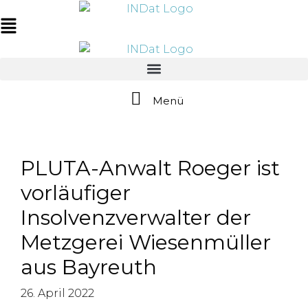
Zum
springen
Inhalt
Main
springen
Menu
Menü
PLUTA-Anwalt Roeger ist
vorläufiger
Insolvenzverwalter der
Metzgerei Wiesenmüller
aus Bayreuth
26. April 2022