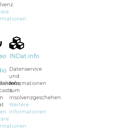
lvenz.
tere
ormationen
r
eo
INDat.info
Datenservice
io
und
rfahren
ärvideos,
Informationen
casts
zum
n.
Insolvenzgeschehen.
at
Weitere
nen
Informationen
tere
ormationen