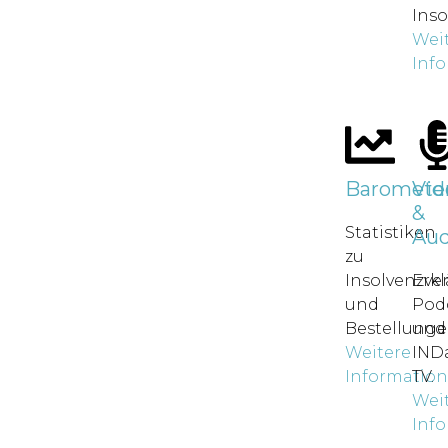
Inso
Wei
Inf
Baromete
Vid
&
Statistiken
Aud
zu
Insolvenzve
Erkl
und
Pod
Bestellunge
und
Weitere
IND
Informatio
TV.
Wei
Inf