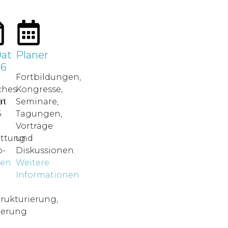
at
Planer
26
Fortbildungen,
ches
Kongresse,
in
at
Seminare,
6
Tagungen,
Vorträge
attung.
und
-
Diskussionen.
nen
Weitere
o
Informationen
rukturierung,
ierung