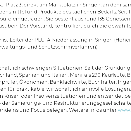
u-Platz 3, direkt am Marktplatz in Singen, an dem sa
nsmittel und Produkte des täglichen Bedarfs. Seit Fr
burg eingetragen. Sie besteht aus rund 135 Genossen
ben. Der Vorstand, kontrolliert durch die gewählten 
 ist Leiter der PLUTA-Niederlassung in Singen (Hohent
rwaltungs- und Schutzschirmverfahren).
chaftlich schwierigen Situationen. Seit der Gründung
hland, Spanien und Italien. Mehr als 290 Kaufleute, B
chprüfer, Ökonomen, Bankfachwirte, Buchhalter, Inge
en für praktikable, wirtschaftlich sinnvolle Lösunge
Krisen oder Insolvenzsituationen und entsendet bei
e der Sanierungs- und Restrukturierungsgesellschaf
randeins und Focus belegen. Weitere Infos unter
www.