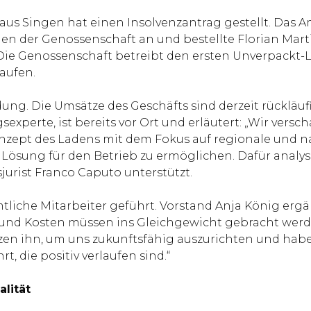
G aus Singen hat einen Insolvenzantrag gestellt. Das 
en der Genossenschaft an und bestellte Florian Mar
Die Genossenschaft betreibt den ersten Unverpackt-La
aufen.
dung. Die Umsätze des Geschäfts sind derzeit rücklä
sexperte, ist bereits vor Ort und erläutert: „Wir vers
 Konzept des Ladens mit dem Fokus auf regionale und
ge Lösung für den Betrieb zu ermöglichen. Dafür analy
jurist Franco Caputo unterstützt.
liche Mitarbeiter geführt. Vorstand Anja König ergä
nd Kosten müssen ins Gleichgewicht gebracht werden. 
utzen ihn, um uns zukunftsfähig auszurichten und ha
t, die positiv verlaufen sind.“
lität