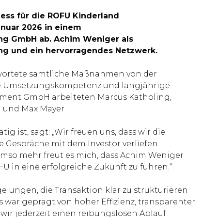
ess für die ROFU Kinderland
anuar 2026 in einem
ing GmbH ab. Achim Weniger als
ng und ein hervorragendes Netzwerk.
wortete sämtliche Maßnahmen von der
die Umsetzungskompetenz und langjährige
ement GmbH arbeiteten Marcus Katholing,
l und Max Mayer.
 ist, sagt: „Wir freuen uns, dass wir die
e Gespräche mit dem Investor verliefen
 Umso mehr freut es mich, dass Achim Weniger
in eine erfolgreiche Zukunft zu führen.“
elungen, die Transaktion klar zu strukturieren
war geprägt von hoher Effizienz, transparenter
r jederzeit einen reibungslosen Ablauf