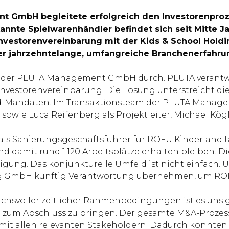
t GmbH begleitete erfolgreich den Investorenproz
nnte Spielwarenhändler befindet sich seit Mitte J
nvestorenvereinbarung mit der Kids & School Hold
ber jahrzehntelange, umfangreiche Branchenerfahru
m der PLUTA Management GmbH durch. PLUTA verant
 Investorenvereinbarung. Die Lösung unterstreicht 
ed-Mandaten. Im Transaktionsteam der PLUTA Manag
wie Luca Reifenberg als Projektleiter, Michael Kög
s Sanierungsgeschäftsführer für ROFU Kinderland tätig
 damit rund 1.120 Arbeitsplätze erhalten bleiben. Di
nigung. Das konjunkturelle Umfeld ist nicht einfach.
ng GmbH künftig Verantwortung übernehmen, um ROFU 
ruchsvoller zeitlicher Rahmenbedingungen ist es uns g
 zum Abschluss zu bringen. Der gesamte M&A-Prozess 
 allen relevanten Stakeholdern. Dadurch konnten wi