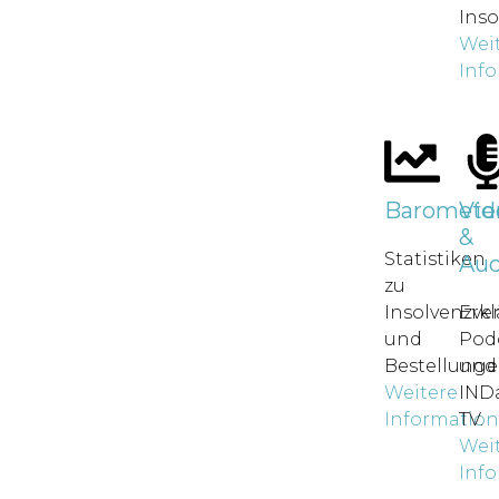
Inso
Wei
Inf
Baromete
Vid
&
Statistiken
Aud
zu
Insolvenzve
Erkl
und
Pod
Bestellunge
und
Weitere
IND
Informatio
TV.
Wei
Inf