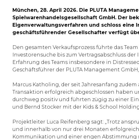
München, 28. April 2026. Die PLUTA Managemen
Spielwarenhandelsgesellschaft GmbH. Der beka
Eigenverwaltungsverfahren und schloss eine I
geschäftsführender Gesellschafter verfügt ü
Den gesamten Verkaufsprozess führte das Tea
Investorensuche bis zum Vertragsabschluss der
Erfahrung des Teams insbesondere in Distress
Geschäftsführer der PLUTA Management GmbH, so
Marcus Katholing, der seit Jahresanfang zudem al
Transaktion erfolgreich abgeschlossen haben und
durchweg positiv und führten zügig zu einer Ei
und Bernd Stocker mit der Kids & School Holdi
Projektleiter Luca Reifenberg sagt: „Trotz ansp
und innerhalb von nur drei Monaten erfolgreich
Kommunikation und einer engen Abstimmung mit