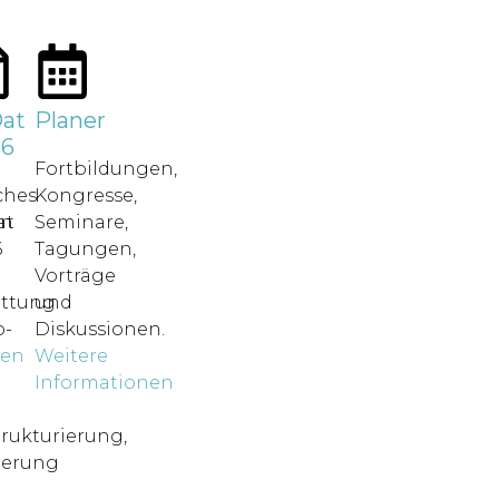
at
Planer
26
Fortbildungen,
ches
Kongresse,
in
at
Seminare,
6
Tagungen,
Vorträge
attung.
und
-
Diskussionen.
nen
Weitere
o
Informationen
rukturierung,
ierung