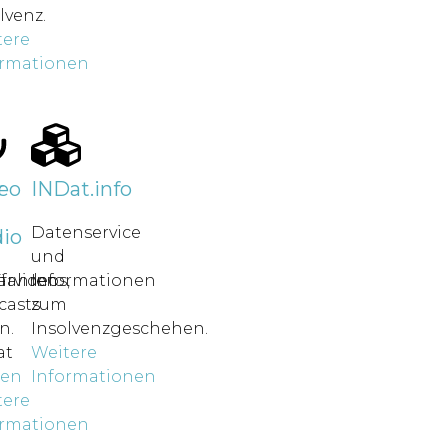
lvenz.
tere
ormationen
r
eo
INDat.info
Datenservice
io
und
rfahren
ärvideos,
Informationen
casts
zum
n.
Insolvenzgeschehen.
at
Weitere
nen
Informationen
tere
ormationen