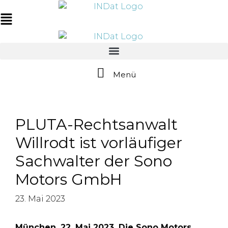
Zum
springen
Inhalt
Main
springen
Menu
Menü
PLUTA-Rechtsanwalt
Willrodt ist vorläufiger
Sachwalter der Sono
Motors GmbH
23. Mai 2023
München, 22. Mai 2023. Die Sono Motors