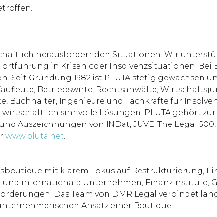
troffen.
chaftlich herausfordernden Situationen. Wir unterst
 Fortführung in Krisen oder Insolvenzsituationen. B
 Seit Gründung 1982 ist PLUTA stetig gewachsen und
aufleute, Betriebswirte, Rechtsanwälte, Wirtschaftsjur
, Buchhalter, Ingenieure und Fachkräfte für Insolven
, wirtschaftlich sinnvolle Lösungen. PLUTA gehört zu
 und Auszeichnungen von INDat, JUVE, The Legal 500
er
www.pluta.net
.
ftsboutique mit klarem Fokus auf Restrukturierung, F
le und internationale Unternehmen, Finanzinstitute, G
forderungen. Das Team von DMR Legal verbindet lang
 unternehmerischen Ansatz einer Boutique.