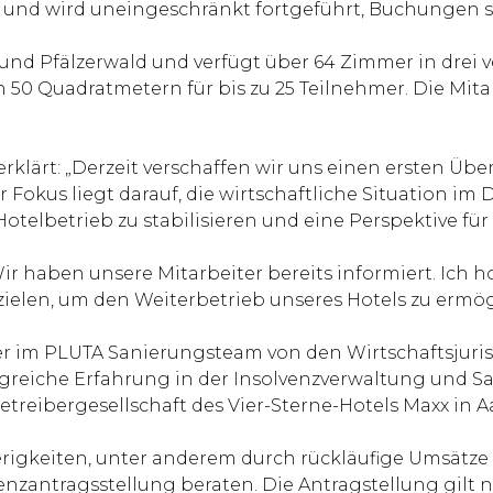
net und wird uneingeschränkt fortgeführt, Buchungen 
und Pfälzerwald und verfügt über 64 Zimmer in drei 
50 Quadratmetern für bis zu 25 Teilnehmer. Die Mitar
 erklärt: „Derzeit verschaffen wir uns einen ersten Üb
Fokus liegt darauf, die wirtschaftliche Situation im 
Hotelbetrieb zu stabilisieren und eine Perspektive für
ir haben unsere Mitarbeiter bereits informiert. Ich h
zielen, um den Weiterbetrieb unseres Hotels zu ermög
lter im PLUTA Sanierungsteam von den Wirtschaftsjur
ngreiche Erfahrung in der Insolvenzverwaltung und S
Betreibergesellschaft des Vier-Sterne-Hotels Maxx in A
erigkeiten, unter anderem durch rückläufige Umsätz
zantragsstellung beraten. Die Antragstellung gilt n