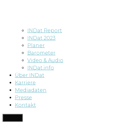
INDat Report
INDat 2023
Planer
Barometer
Video & Audio
INDat.info
Über INDat
Karriere
Mediadaten
Presse
Kontakt
Menü