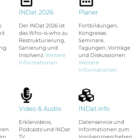
t
INDat 2026
Planer
s
Der INDat 2026 ist
Fortbildungen,
it
das Who-is-who zu
Kongresse,
Restrukturierung,
Seminare,
ung.
Sanierung und
Tagungen, Vorträge
Insolvenz.
Weitere
und Diskussionen.
Informationen
Weitere
Informationen
Video & Audio
INDat.info
Erklärvideos,
Datenservice und
hren
Podcasts und INDat
Informationen zum
en.
TV.
Insolvenzgeschehen.