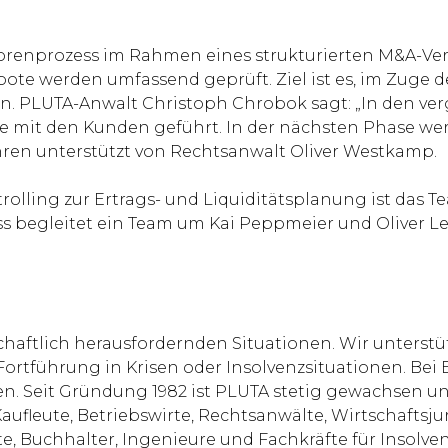
storenprozess im Rahmen eines strukturierten M&A-Ver
te werden umfassend geprüft. Ziel ist es, im Zuge de
chen. PLUTA-Anwalt Christoph Chrobok sagt: „In den 
he mit den Kunden geführt. In der nächsten Phase wer
hren unterstützt von Rechtsanwalt Oliver Westkamp.
olling zur Ertrags- und Liquiditätsplanung ist das
begleitet ein Team um Kai Peppmeier und Oliver L
chaftlich herausfordernden Situationen. Wir unterst
 Fortführung in Krisen oder Insolvenzsituationen. 
 Seit Gründung 1982 ist PLUTA stetig gewachsen und
aufleute, Betriebswirte, Rechtsanwälte, Wirtschaftsjur
, Buchhalter, Ingenieure und Fachkräfte für Insolven