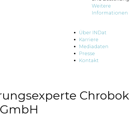
Weitere
Informationen
Über INDat
Karriere
Mediadaten
Presse
Kontakt
ungsexperte Chrobok s
r GmbH