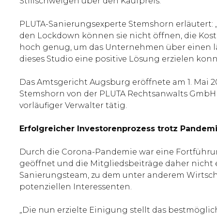
Stillschweigen über den Kaufpreis.
PLUTA-Sanierungsexperte Stemshorn erläutert: 
den Lockdown können sie nicht öffnen, die Kosten 
hoch genug, um das Unternehmen über einen lä
dieses Studio eine positive Lösung erzielen kon
Das Amtsgericht Augsburg eröffnete am 1. Mai 
Stemshorn von der PLUTA Rechtsanwalts GmbH wur
vorläufiger Verwalter tätig.
Erfolgreicher Investorenprozess trotz Pandem
Durch die Corona-Pandemie war eine Fortführu
geöffnet und die Mitgliedsbeiträge daher nich
Sanierungsteam, zu dem unter anderem Wirtscha
potenziellen Interessenten.
„Die nun erzielte Einigung stellt das bestmögli