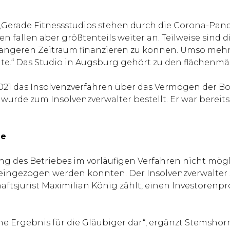
„Gerade Fitnessstudios stehen durch die Corona-Pa
fallen aber größtenteils weiter an. Teilweise sind di
ngeren Zeitraum finanzieren zu können. Umso mehr f
nte.“ Das Studio in Augsburg gehört zu den flächenmä
2021 das Insolvenzverfahren über das Vermögen der B
de zum Insolvenzverwalter bestellt. Er war bereits s
ie
ng des Betriebes im vorläufigen Verfahren nicht mö
t eingezogen werden konnten. Der Insolvenzverwalte
ftsjurist Maximilian König zählt, einen Investorenp
che Ergebnis für die Gläubiger dar“, ergänzt Stemshor