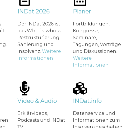
t
INDat 2026
Planer
s
Der INDat 2026 ist
Fortbildungen,
it
das Who-is-who zu
Kongresse,
Restrukturierung,
Seminare,
ung.
Sanierung und
Tagungen, Vorträge
Insolvenz.
Weitere
und Diskussionen.
Informationen
Weitere
Informationen
Video & Audio
INDat.info
Erklärvideos,
Datenservice und
hren
Podcasts und INDat
Informationen zum
en.
TV.
Insolvenzgeschehen.