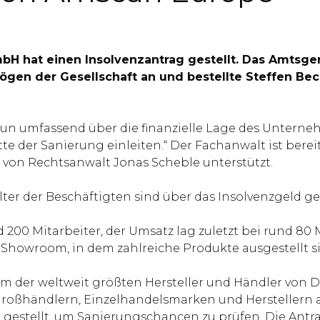
mbH hat einen Insolvenzantrag gestellt. Das Amtsge
mögen der Gesellschaft an und bestellte Steffen 
 umfassend über die finanzielle Lage des Unternehm
tte der Sanierung einleiten.“ Der Fachanwalt ist ber
m von Rechtsanwalt Jonas Scheble unterstützt.
ter der Beschäftigten sind über das Insolvenzgeld ge
00 Mitarbeiter, der Umsatz lag zuletzt bei rund 80 Mi
Showroom, in dem zahlreiche Produkte ausgestellt s
m der weltweit größten Hersteller und Händler von D
roßhändlern, Einzelhandelsmarken und Herstellern a
 gestellt, um Sanierungschancen zu prüfen. Die Antr