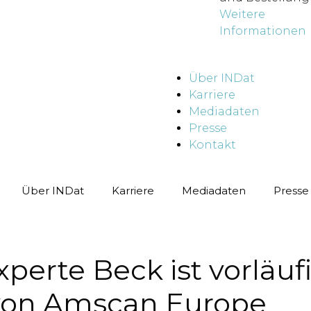
Weitere
Informationen
Über INDat
Karriere
Mediadaten
Presse
Kontakt
Über INDat
Karriere
Mediadaten
Presse
erte Beck ist vorläuf
 von Amscan Europe