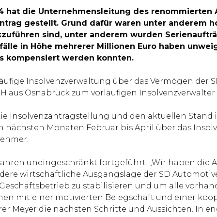
024 hat die Unternehmensleitung des renommierten 
trag gestellt. Grund dafür waren unter anderem h
kzuführen sind, unter anderem wurden Serienaufträ
fälle in Höhe mehrerer Millionen Euro haben unweige
ens kompensiert werden konnten.
rläufige Insolvenzverwaltung über das Vermögen der
 aus Osnabrück zum vorläufigen Insolvenzverwalter b
ie Insolvenzantragstellung und den aktuellen Stand 
en nächsten Monaten Februar bis April über das Inso
nehmer.
rfahren uneingeschränkt fortgeführt. „Wir haben die
ondere wirtschaftliche Ausgangslage der SD Automot
n Geschäftsbetrieb zu stabilisieren und um alle v
mmen mit einer motivierten Belegschaft und einer ko
hrer Meyer die nächsten Schritte und Aussichten. In