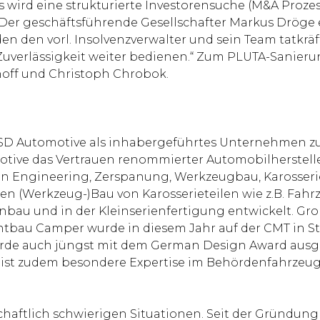
wird eine strukturierte Investorensuche (M&A Prozess
 Der geschäftsführende Gesellschafter Markus Dröge 
n den vorl. Insolvenzverwalter und sein Team tatkräft
uverlässigkeit weiter bedienen.“ Zum PLUTA-Sanierun
hoff und Christoph Chrobok.
SD Automotive als inhabergeführtes Unternehmen zu e
omotive das Vertrauen renommierter Automobilherste
en Engineering, Zerspanung, Werkzeugbau, Karosse
d den (Werkzeug-)Bau von Karosserieteilen wie z.B. Fa
nbau und in der Kleinserienfertigung entwickelt. Gr
au Camper wurde in diesem Jahr auf der CMT in Stut
rde auch jüngst mit dem German Design Award ausge
eist zudem besondere Expertise im Behördenfahrzeug
chaftlich schwierigen Situationen. Seit der Gründung