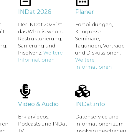
t
INDat 2026
Planer
s
Der INDat 2026 ist
Fortbildungen,
it
das Who-is-who zu
Kongresse,
Restrukturierung,
Seminare,
ung.
Sanierung und
Tagungen, Vorträge
Insolvenz.
Weitere
und Diskussionen.
Informationen
Weitere
Informationen
Video & Audio
INDat.info
Erklärvideos,
Datenservice und
hren
Podcasts und INDat
Informationen zum
en.
TV.
Insolvenzgeschehen.