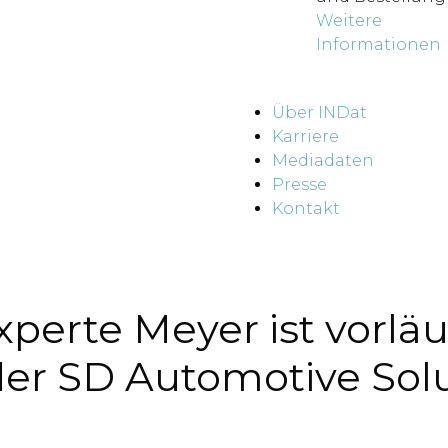
Weitere
Informationen
Über INDat
Karriere
Mediadaten
Presse
Kontakt
erte Meyer ist vorläu
 der SD Automotive So