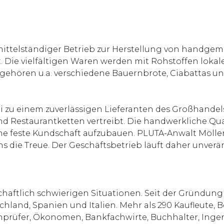
n mittelständiger Betrieb zur Herstellung von hand
. Die vielfältigen Waren werden mit Rohstoffen loka
gehören u.a. verschiedene Bauernbrote, Ciabattas u
i zu einem zuverlässigen Lieferanten des Großhandel
und Restaurantketten vertreibt. Die handwerkliche Q
ne feste Kundschaft aufzubauen. PLUTA-Anwalt Mölle
uns die Treue. Der Geschäftsbetrieb läuft daher unve
chaftlich schwierigen Situationen. Seit der Gründung
hland, Spanien und Italien. Mehr als 290 Kaufleute, B
chprüfer, Ökonomen, Bankfachwirte, Buchhalter, Inge