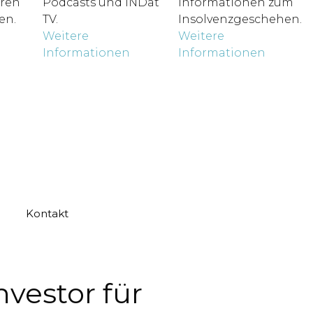
hren
Podcasts und INDat
Informationen zum
en.
TV.
Insolvenzgeschehen.
Weitere
Weitere
Informationen
Informationen
Kontakt
vestor für