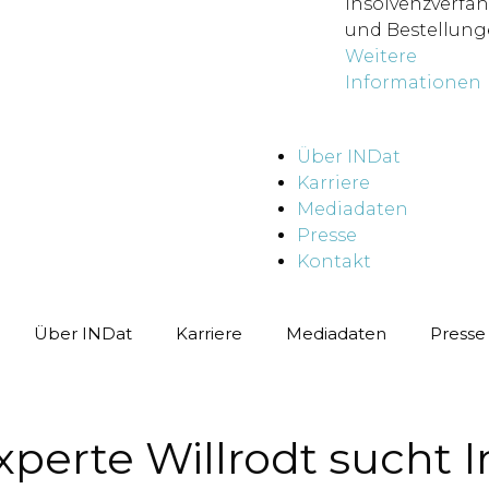
Insolvenzverfa
und Bestellung
Weitere
Informationen
Über INDat
Karriere
Mediadaten
Presse
Kontakt
Über INDat
Karriere
Mediadaten
Presse
erte Willrodt sucht In