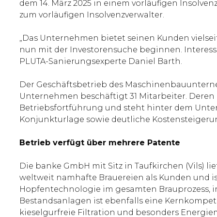
dem 14. März 2025 in einem vorläufigen Insolve
zum vorläufigen Insolvenzverwalter.
„Das Unternehmen bietet seinen Kunden vielseit
nun mit der Investorensuche beginnen. Interesse
PLUTA-Sanierungsexperte Daniel Barth.
Der Geschäftsbetrieb des Maschinenbauunterneh
Unternehmen beschäftigt 31 Mitarbeiter. Deren G
Betriebsfortführung und steht hinter dem Unte
Konjunkturlage sowie deutliche Kostensteigeru
Betrieb verfügt über mehrere Patente
Die banke GmbH mit Sitz in Taufkirchen (Vils) 
weltweit namhafte Brauereien als Kunden und ist
Hopfentechnologie im gesamten Brauprozess, in
Bestandsanlagen ist ebenfalls eine Kernkompete
kieselgurfreie Filtration und besonders Energ