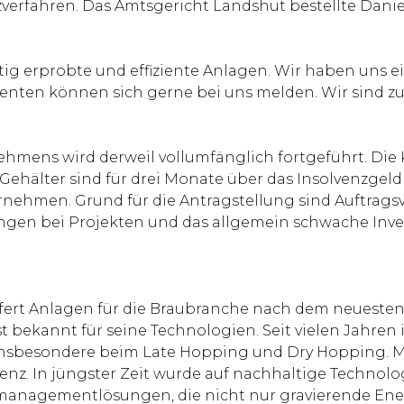
nzverfahren. Das Amtsgericht Landshut bestellte Da
ig erprobte und effiziente Anlagen. Wir haben uns e
nten können sich gerne bei uns melden. Wir sind zuver
mens wird derweil vollumfänglich fortgeführt. Die
ehälter sind für drei Monate über das Insolvenzgeld
rnehmen. Grund für die Antragstellung sind Auftrag
ngen bei Projekten und das allgemein schwache Inves
liefert Anlagen für die Braubranche nach dem neuest
 bekannt für seine Technologien. Seit vielen Jahren 
sbesondere beim Late Hopping und Dry Hopping. Mod
nz. In jüngster Zeit wurde auf nachhaltige Technolog
iemanagementlösungen, die nicht nur gravierende En