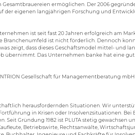
von Gesamtbrauereien ermöglichen. Der 2006 gegründet
uf der eigenen langjährigen Forschung und Entwic
ternehmen ist seit fast 20 Jahren erfolgreich am Ma
lle Branchenumfeld ist nicht förderlich. Dennoch ko
as zeigt, dass dieses Geschäftsmodel mittel- und la
ieb übernimmt. Das Unternehmen banke hat eine gut
 INTRION Gesellschaft für Managementberatung mbH u
chaftlich herausfordernden Situationen. Wir unterst
 Fortführung in Krisen oder Insolvenzsituationen. 
 Seit Gründung 1982 ist PLUTA stetig gewachsen und
aufleute, Betriebswirte, Rechtsanwälte, Wirtschaftsjur
, Buchhalter, Ingenieure und Fachkräfte für Insolven