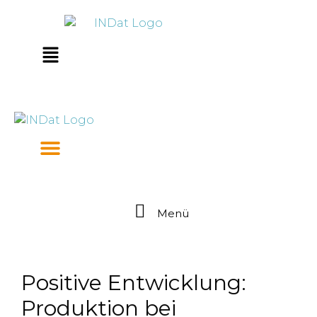
Zum
springen
Inhalt
springen
Main
Menu
Menü
Positive Entwicklung:
Produktion bei