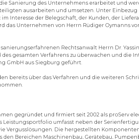
für die Sanierung des Unternehmens erarbeitet und w
iligten ausarbeiten und umsetzen. Unter Einbezug e
 im Interesse der Belegschaft, der Kunden, der Liefera
n wird das Unternehmen von Herrn Rüdiger Oymanns 
sanierungserfahrenen Rechtsanwalt Herrn Dr. Yassin 
 des gesamten Verfahrens zu überwachen und die Int
ing GmbH aus Siegburg geführt.
n bereits über das Verfahren und die weiteren Schri
ernommen.
hmen gegründet und firmiert seit 2002 als proServ el
 Leistungsportfolio umfasst neben der Serienfertig
e Vergusslösungen. Die hergestellten Komponenten 
s den Bereichen Maschinenbau, Gerätebau, Pumpen