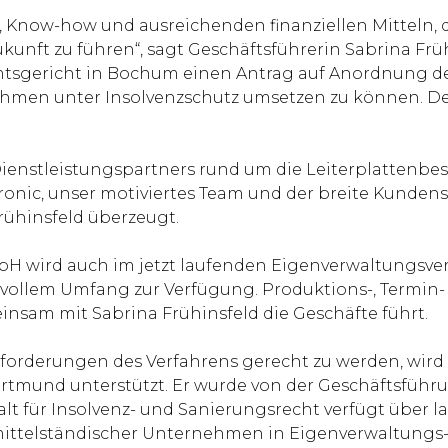
, Know-how und ausreichenden finanziellen Mitteln, d
unft zu führen“, sagt Geschäftsführerin Sabrina Frühi
gericht in Bochum einen Antrag auf Anordnung der 
men unter Insolvenzschutz umsetzen zu können. Der
 Dienstleistungspartners rund um die Leiterplattenbe
ctronic, unser motiviertes Team und der breite Kund
Frühinsfeld überzeugt.
bH wird auch im jetzt laufenden Eigenverwaltungsver
vollem Umfang zur Verfügung. Produktions-, Termin-
insam mit Sabrina Frühinsfeld die Geschäfte führt.
sforderungen des Verfahrens gerecht zu werden, wir
rtmund unterstützt. Er wurde von der Geschäftsfüh
lt für Insolvenz- und Sanierungsrecht verfügt über l
 mittelständischer Unternehmen in Eigenverwaltungs