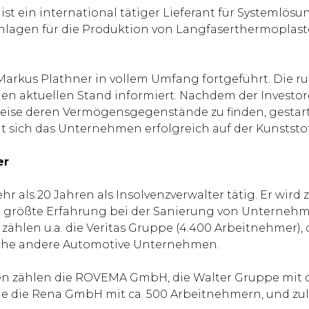
ist ein international tätiger Lieferant für Systemlös
nlagen für die Produktion von Langfaserthermoplast
 Markus Plathner in vollem Umfang fortgeführt. Die r
n aktuellen Stand informiert. Nachdem der Investoren
se deren Vermögensgegenstände zu finden, gestartet
 sich das Unternehmen erfolgreich auf der Kunststoff
er
hr als 20 Jahren als Insolvenzverwalter tätig. Er wir
r größte Erfahrung bei der Sanierung von Unternehm
ählen u.a. die Veritas Gruppe (4.400 Arbeitnehmer), 
iche andere Automotive Unternehmen.
en zählen die ROVEMA GmbH, die Walter Gruppe mit 
ie die Rena GmbH mit ca. 500 Arbeitnehmern, und zu