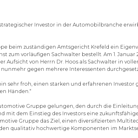
s strategischer Investor in der Automobilbranche erwi
pe beim zuständigen Amtsgericht Krefeld ein Eigenve
st zum vorläufigen Sachwalter bestellt. Am 1. Janua
er Aufsicht von Herrn Dr. Hoos als Sachwalter in vo
ng nunmehr gegen mehrere Interessenten durchgesetz
 bin sehr froh, einen starken und erfahrenen Investor
ten Händen.“
Automotive Gruppe gelungen, den durch die Einleit
d mit dem Einstieg des Investors eine zukunftsfähig
tive Gruppe das Ziel, einen diversifizierten Multi
den qualitativ hochwertige Komponenten im Marktse