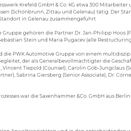
Presswerk Krefeld GmbH & Co. KG etwa 300 Mitarbeiter
hsen (Schönbrunn, Zittau und Gelenau) tätig. Der Sta
 Standort in Gelenau zusammengeführt.
Gruppe gehören die Partner Dr. Jan-Philipp Hoos (Fe
ebastian Stein und Maria Pugacev (alle Restructuring 
 die PWK Automotive Gruppe von einem multidiszipl
leitet, der als Generalbevollmächtigter die Geschä
 Vincent Tiepold (Counsel), Carolin Göb-Jungclaus (Se
rtner), Sabrina Giersberg (Senior Associate), Dr. Corne
Prozesses war die Saxenhammer &Co. GmbH aus Berli