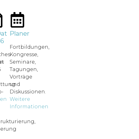
at
Planer
26
Fortbildungen,
ches
Kongresse,
in
at
Seminare,
6
Tagungen,
Vorträge
attung.
und
-
Diskussionen.
nen
Weitere
o
Informationen
rukturierung,
ierung