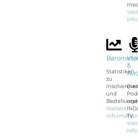
Inso
Wei
Inf
Baromete
Vid
&
Statistiken
Aud
zu
Insolvenzve
Erkl
und
Pod
Bestellunge
und
Weitere
IND
Informatio
TV.
Wei
Inf