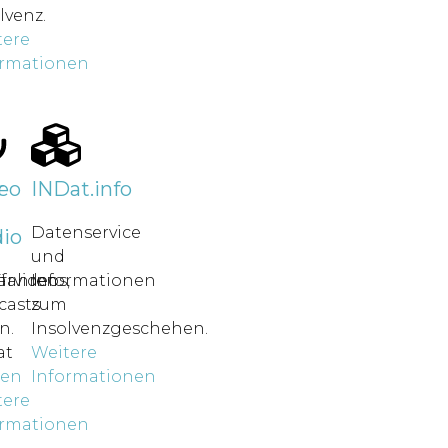
lvenz.
tere
ormationen
r
eo
INDat.info
Datenservice
io
und
rfahren
ärvideos,
Informationen
casts
zum
n.
Insolvenzgeschehen.
at
Weitere
nen
Informationen
tere
ormationen