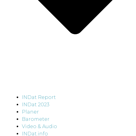
INDat Report
INDat 2023
Planer
Barometer
Video & Audio
INDat.info