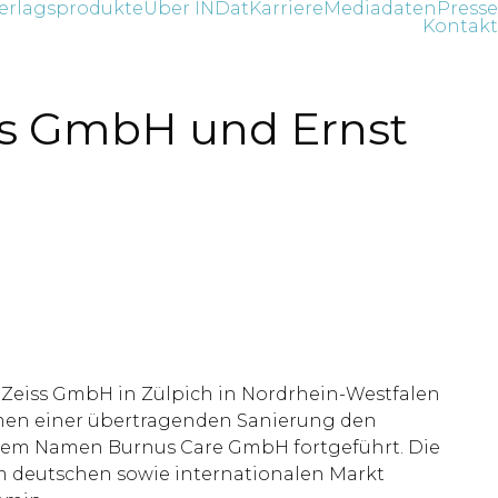
erlagsprodukte
Über INDat
Karriere
Mediadaten
Presse
Kontakt
s GmbH und Ernst
 Zeiss GmbH in Zülpich in Nordrhein-Westfalen
ahmen einer übertragenden Sanierung den
r dem Namen Burnus Care GmbH fortgeführt. Die
em deutschen sowie internationalen Markt