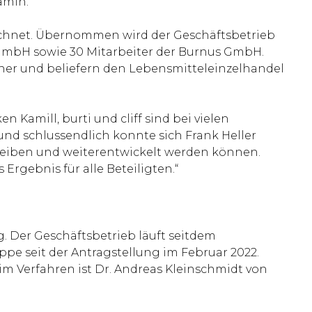
amin.
zeichnet. Übernommen wird der Geschäftsbetrieb
s GmbH sowie 30 Mitarbeiter der Burnus GmbH.
her und beliefern den Lebensmitteleinzelhandel
n Kamill, burti und cliff sind bei vielen
und schlussendlich konnte sich Frank Heller
leiben und weiterentwickelt werden können.
Ergebnis für alle Beteiligten.“
. Der Geschäftsbetrieb läuft seitdem
pe seit der Antragstellung im Februar 2022.
m Verfahren ist Dr. Andreas Kleinschmidt von