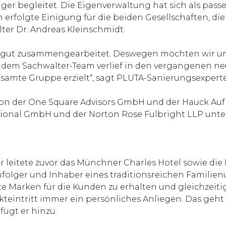
ger begleitet. Die Eigenverwaltung hat sich als pass
rfolgte Einigung für die beiden Gesellschaften, die 
lter Dr. Andreas Kleinschmidt.
hr gut zusammengearbeitet. Deswegen möchten wir un
dem Sachwalter-Team verlief in den vergangenen ne
samte Gruppe erzielt“, sagt PLUTA-Sanierungsexperte
on der One Square Advisors GmbH und der Hauck Au
ional GmbH und der Norton Rose Fulbright LLP unter
er leitete zuvor das Münchner Charles Hotel sowie die
hfolger und Inhaber eines traditionsreichen Famili
te Marken für die Kunden zu erhalten und gleichzeitig 
rkteintritt immer ein persönliches Anliegen. Das ge
fügt er hinzu.