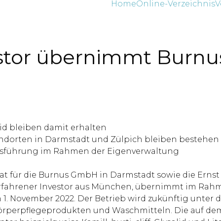
Home
Online-Verzeichnis
V
stor übernimmt Burnu
id bleiben damit erhalten
tandorten in Darmstadt und Zülpich bleiben bestehen
tsführung im Rahmen der Eigenverwaltung
at für die Burnus GmbH in Darmstadt sowie die Ernst
in erfahrener Investor aus München, übernimmt im R
m 1. November 2022. Der Betrieb wird zukünftig unte
n Körperpflegeprodukten und Waschmitteln. Die auf d