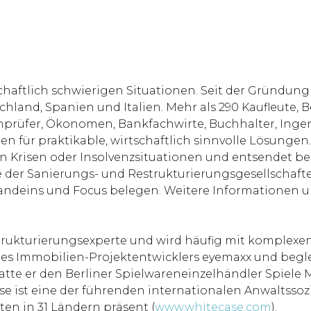
chaftlich schwierigen Situationen. Seit der Gründung
hland, Spanien und Italien. Mehr als 290 Kaufleute, B
chprüfer, Ökonomen, Bankfachwirte, Buchhalter, Inge
en für praktikable, wirtschaftlich sinnvolle Lösunge
Krisen oder Insolvenzsituationen und entsendet bei
e der Sanierungs- und Restrukturierungsgesellschaf
randeins und Focus belegen. Weitere Informationen 
strukturierungsexperte und wird häufig mit komplexe
des Immobilien-Projektentwicklers eyemaxx und begle
atte er den Berliner Spielwareneinzelhändler Spiele
se ist eine der führenden internationalen Anwaltsso
ten in 31 Ländern präsent (
www.whitecase.com
).