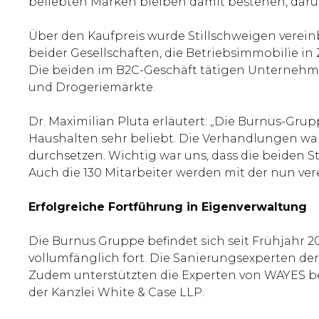
beliebten Marken bleiben damit bestehen, darunter
Über den Kaufpreis wurde Stillschweigen verein
beider Gesellschaften, die Betriebsimmobilie in
Die beiden im B2C-Geschäft tätigen Unternehme
und Drogeriemärkte.
Dr. Maximilian Pluta erläutert: „Die Burnus-Grupp
Haushalten sehr beliebt. Die Verhandlungen ware
durchsetzen. Wichtig war uns, dass die beiden
Auch die 130 Mitarbeiter werden mit der nun vere
Erfolgreiche Fortführung in Eigenverwaltung
Die Burnus Gruppe befindet sich seit Frühjahr 
vollumfänglich fort. Die Sanierungsexperten de
Zudem unterstützten die Experten von WAYES bei
der Kanzlei White & Case LLP.