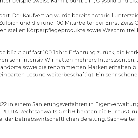
 beispielsweise Kamill, burti, cliff, Glysolid und Lit
bart. Der Kaufvertrag wurde bereits notariell unter
 Zülpich und die rund 100 Mitarbeiter der Ernst Zeis
n stellen Körperpflegeprodukte sowie Waschmittel 
e blickt auf fast 100 Jahre Erfahrung zurück, die Marke
n sehr intensiv. Wir hatten mehrere Interessenten, 
 Standorte sowie die renommierten Marken erhalten b
inbarten Lösung weiterbeschäftigt. Ein sehr schönes 
2022 in einem Sanierungsverfahren in Eigenverwaltung
r PLUTA Rechtsanwalts GmbH beraten die Burnus Grup
 der betriebswirtschaftlichen Beratung. Sachwalter i