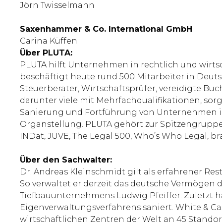
Jörn Twisselmann
Saxenhammer & Co. International GmbH
Carina Küffen
Über PLUTA:
PLUTA hilft Unternehmen in rechtlich und wirts
beschäftigt heute rund 500 Mitarbeiter in Deutsc
Steuerberater, Wirtschaftsprüfer, vereidigte Bu
darunter viele mit Mehrfachqualifikationen, sorg
Sanierung und Fortführung von Unternehmen in 
Organstellung. PLUTA gehört zur Spitzengrupp
INDat, JUVE, The Legal 500, Who’s Who Legal, b
Über den Sachwalter:
Dr. Andreas Kleinschmidt gilt als erfahrener Re
So verwaltet er derzeit das deutsche Vermögen 
Tiefbauunternehmens Ludwig Pfeiffer. Zuletzt h
Eigenverwaltungsverfahrens saniert. White & Ca
wirtschaftlichen Zentren der Welt an 45 Standor