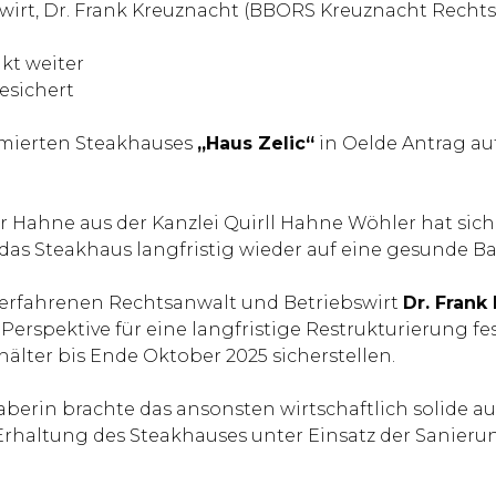
swirt, Dr. Frank Kreuznacht (BBORS Kreuznacht Rech
kt weiter
esichert
mmierten Steakhauses
„Haus Zelic“
in Oelde Antrag au
ahne aus der Kanzlei Quirll Hahne Wöhler hat sich F
as Steakhaus langfristig wieder auf eine gesunde Basi
serfahrenen Rechtsanwalt und Betriebswirt
Dr. Frank
 Perspektive für eine langfristige Restrukturierung fe
älter bis Ende Oktober 2025 sicherstellen.
rin brachte das ansonsten wirtschaftlich solide aufg
ge Erhaltung des Steakhauses unter Einsatz der Sani