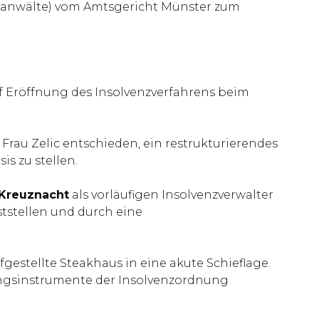
tsanwälte) vom Amtsgericht Münster zum
f Eröffnung des Insolvenzverfahrens beim
rau Zelic entschieden, ein restrukturierendes
s zu stellen.
 Kreuznacht
als vorläufigen Insolvenzverwalter
ststellen und durch eine
estellte Steakhaus in eine akute Schieflage.
erungsinstrumente der Insolvenzordnung