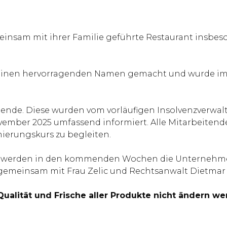
emeinsam mit ihrer Familie geführte Restaurant insbe
us einen hervorragenden Namen gemacht und wurde i
itende. Diese wurden vom vorläufigen Insolvenzverwalt
ember 2025 umfassend informiert. Alle Mitarbeitenden 
anierungskurs zu begleiten.
eam werden in den kommenden Wochen die Unternehme
gemeinsam mit Frau Zelic und Rechtsanwalt Dietma
 Qualität und Frische aller Produkte nicht ändern 