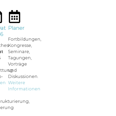
at
Planer
26
Fortbildungen,
ches
Kongresse,
in
at
Seminare,
6
Tagungen,
Vorträge
attung.
und
-
Diskussionen.
nen
Weitere
o
Informationen
rukturierung,
ierung