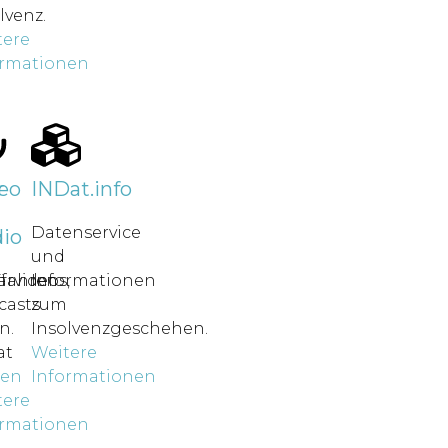
lvenz.
tere
ormationen
r
eo
INDat.info
Datenservice
io
und
rfahren
ärvideos,
Informationen
casts
zum
n.
Insolvenzgeschehen.
at
Weitere
nen
Informationen
tere
ormationen