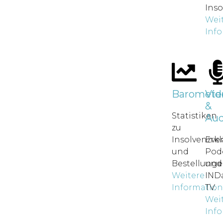
Inso
Wei
Inf
Baromete
Vid
&
Statistiken
Aud
zu
Insolvenzve
Erkl
und
Pod
Bestellunge
und
Weitere
IND
Informatio
TV.
Wei
Inf