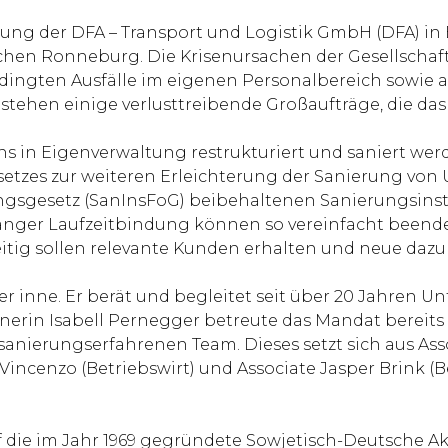
ierung der DFA – Transport und Logistik GmbH (DFA) in
chen Ronneburg. Die Krisenursachen der Gesellschaft 
edingten Ausfälle im eigenen Personalbereich sowie a
estehen einige verlusttreibende Großaufträge, die das
ns in Eigenverwaltung restrukturiert und saniert werde
tzes zur weiteren Erleichterung der Sanierung vo
ngsgesetz (SanInsFoG) beibehaltenen Sanierungsinstr
anger Laufzeitbindung können so vereinfacht beendet
eitig sollen relevante Kunden erhalten und neue da
er inne. Er berät und begleitet seit über 20 Jahren
nerin Isabell Pernegger betreute das Mandat bereits v
sanierungserfahrenen Team. Dieses setzt sich aus Ass
 Vincenzo (Betriebswirt) und Associate Jasper Brink (
 die im Jahr 1969 gegründete Sowjetisch-Deutsche A