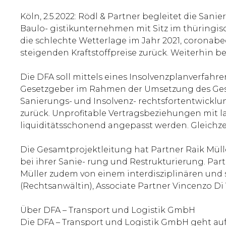
Köln, 2.5.2022: Rödl & Partner begleitet die San
Baulo- gistikunternehmen mit Sitz im thüringis
die schlechte Wetterlage im Jahr 2021, coronab
steigenden Kraftstoffpreise zurück. Weiterhin b
Die DFA soll mittels eines Insolvenzplanverfahre
Gesetzgeber im Rahmen der Umsetzung des Gese
Sanierungs- und Insolvenz- rechtsfortentwicklu
zurück. Unprofitable Vertragsbeziehungen mit l
liquiditätsschonend angepasst werden. Gleichz
Die Gesamtprojektleitung hat Partner Raik Müll
bei ihrer Sanie- rung und Restrukturierung. Part
Müller zudem von einem interdisziplinären und 
(Rechtsanwältin), Associate Partner Vincenzo Di
Über DFA – Transport und Logistik GmbH
Die DFA – Transport und Logistik GmbH geht auf