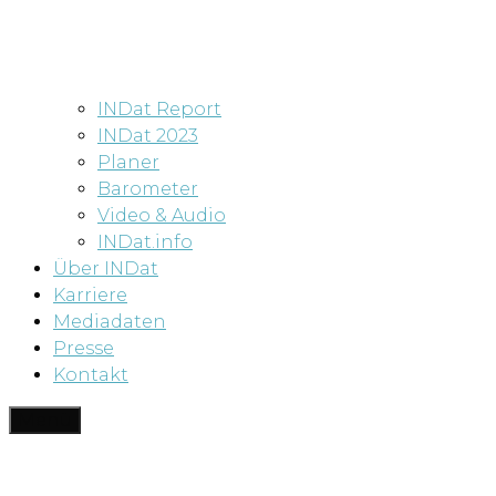
INDat Report
INDat 2023
Planer
Barometer
Video & Audio
INDat.info
Über INDat
Karriere
Mediadaten
Presse
Kontakt
Menü