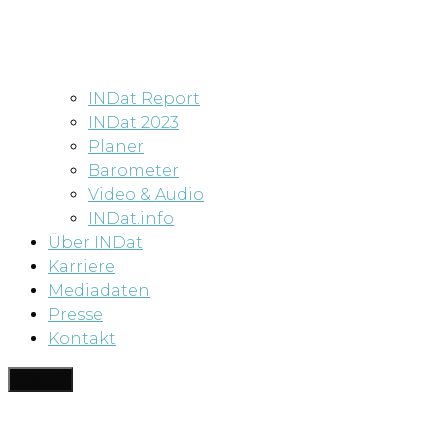
INDat Report
INDat 2023
Planer
Barometer
Video & Audio
INDat.info
Über INDat
Karriere
Mediadaten
Presse
Kontakt
Menü