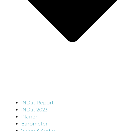
INDat Report
INDat 2023
Planer
Barometer
Video & Audio