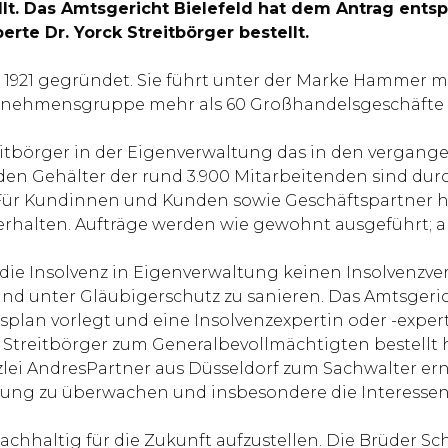
llt. Das Amtsgericht Bielefeld hat dem Antrag en
rte Dr. Yorck Streitbörger bestellt.
1921 gegründet. Sie führt unter der Marke Hammer 
nehmensgruppe mehr als 60 Großhandelsgeschäfte Sc
itbörger in der Eigenverwaltung das in den vergang
nden Gehälter der rund 3.900 Mitarbeitenden sind dur
. Für Kundinnen und Kunden sowie Geschäftspartner ha
 erhalten. Aufträge werden wie gewohnt ausgeführt; all
e die Insolvenz in Eigenverwaltung keinen Insolvenzv
und unter Gläubigerschutz zu sanieren. Das Amtsgeri
 vorlegt und eine Insolvenzexpertin oder -experten
 Streitbörger zum Generalbevollmächtigten bestellt 
lei AndresPartner aus Düsseldorf zum Sachwalter erna
rung zu überwachen und insbesondere die Interessen
chhaltig für die Zukunft aufzustellen. Die Brüder S