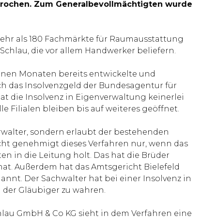
tsprochen. Zum Generalbevollmächtigten wurde
mehr als 180 Fachmärkte für Raumausstattung
hlau, die vor allem Handwerker beliefern.
enen Monaten bereits entwickelte und
ch das Insolvenzgeld der Bundesagentur für
t die Insolvenz in Eigenverwaltung keinerlei
e Filialen bleiben bis auf weiteres geöffnet.
erwalter, sondern erlaubt der bestehenden
cht genehmigt dieses Verfahren nur, wenn das
 in die Leitung holt. Das hat die Brüder
hat. Außerdem hat das Amtsgericht Bielefeld
nnt. Der Sachwalter hat bei einer Insolvenz in
 der Gläubiger zu wahren.
chlau GmbH & Co KG sieht in dem Verfahren eine