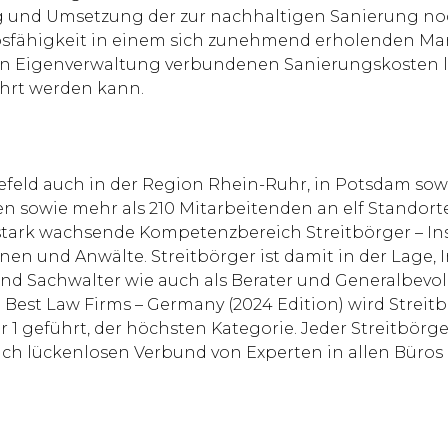
 und Umsetzung der zur nachhaltigen Sanierung noch
sfähigkeit in einem sich zunehmend erholenden Mar
in Eigenverwaltung verbundenen Sanierungskosten liegt
hrt werden kann.
efeld auch in der Region Rhein-Ruhr, in Potsdam sowi
n sowie mehr als 210 Mitarbeitenden an elf Standorte
r stark wachsende Kompetenzbereich Streitbörger – In
innen und Anwälte. Streitbörger ist damit in der Lage
d Sachwalter wie auch als Berater und Generalbevol
est Law Firms – Germany (2024 Edition) wird Streitb
 1 geführt, der höchsten Kategorie. Jeder Streitbörg
lich lückenlosen Verbund von Experten in allen Büros 