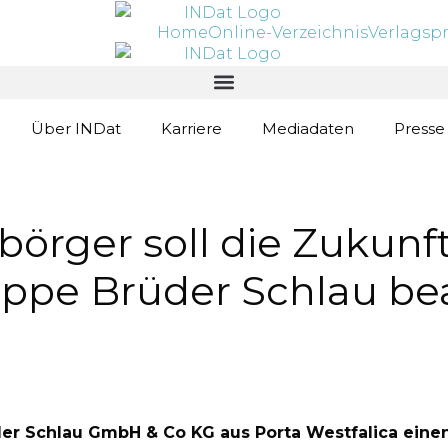
Home
Online-Verzeichnis
Verlagsp
Über INDat
Karriere
Mediadaten
Presse
börger soll die Zukunf
pe Brüder Schlau bean
er Schlau GmbH & Co KG aus Porta Westfalica einen