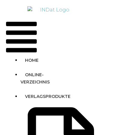
Zum
springen
Inhalt
springen
Main
Menu
HOME
ONLINE-
VERZEICHNIS
VERLAGSPRODUKTE