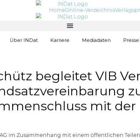
Home
Online-Verzeichnis
Verlagsp
Über INDat
Karriere
Mediadaten
Presse
nschütz begleitet VIB
undsatzvereinbarung 
menschluss mit der 
en AG im Zusammenhang mit einem öffentlichen Teile