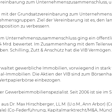
zvereinbarung zum Unternehmenszusammenschluss, um
n mit der Grundsatzvereinbarung zum Unternehmens
mensgruppen. Ziel der Vereinbarung ist es, den lan
position zu verbessern.
um Unternehmenszusammenschluss ging ein öffentli
1,4 Mrd. bewertet. Im Zusammenhang mit dem Teiler
en. Schilling, Zutt & Anschütz hat die VIB Vermögen
erwaltet gewerbliche Immobilien, vorwiegend in sta
rial-Immobilien. Die Aktien der VIB sind zum Börsenh
r Wertpapierbörse einbezogen.
er Gewerbeimmobilienspezialist. Seit 2006 ist sie im S
aus Dr. Max Hirschberger, LL.M. (U.o.M., Ann Arbor) (
ale) (Co-Federführung, Kapitalmarktrecht/M&A, Münch