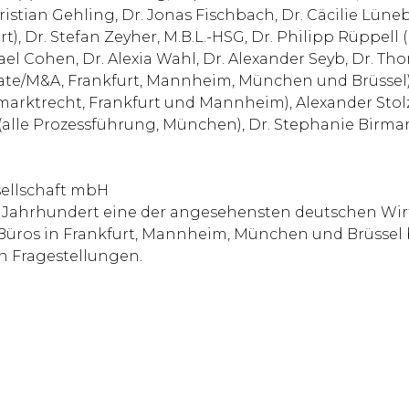
tian Gehling, Dr. Jonas Fischbach, Dr. Cäcilie Lünebo
furt), Dr. Stefan Zeyher, M.B.L.-HSG, Dr. Philipp Rüppe
ael Cohen, Dr. Alexia Wahl, Dr. Alexander Seyb, Dr. T
porate/M&A, Frankfurt, Mannheim, München und Brüssel),
italmarktrecht, Frankfurt und Mannheim), Alexander Sto
(alle Prozessführung, München), Dr. Stephanie Birmann
sellschaft mbH
em Jahrhundert eine der angesehensten deutschen Wirt
ros in Frankfurt, Mannheim, München und Brüssel be
n Fragestellungen.