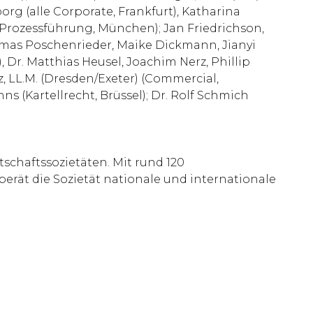
rg (alle Corporate, Frankfurt), Katharina
ll (Prozessführung, München); Jan Friedrichson,
homas Poschenrieder, Maike Dickmann, Jianyi
 Dr. Matthias Heusel, Joachim Nerz, Phillip
lz, LL.M. (Dresden/Exeter) (Commercial,
s (Kartellrecht, Brüssel); Dr. Rolf Schmich
schaftssozietäten. Mit rund 120
rät die Sozietät nationale und internationale