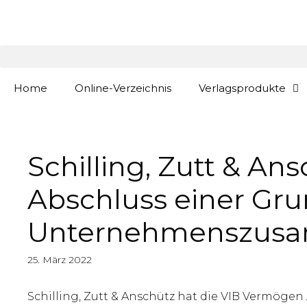
Zum
springen
Inhalt
springen
Home
Online-Verzeichnis
Verlagsprodukte
Schilling, Zutt & A
Abschluss einer Gr
Unternehmenszusam
25. März 2022
Schilling, Zutt & Anschütz hat die VIB Vermög