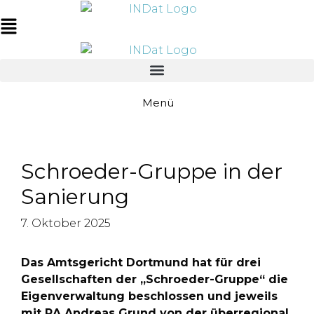
Zum
springen
Inhalt
Main
springen
Menu
Menü
Schroeder-Gruppe in der
Sanierung
7. Oktober 2025
Das Amtsgericht Dortmund hat für drei
Gesellschaften der „Schroeder-Gruppe“ die
Eigenverwaltung beschlossen und jeweils
mit RA Andreas Grund von der überregional