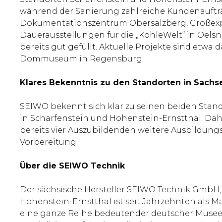
während der Sanierung zahlreiche Kundenaufträ
Dokumentationszentrum Obersalzberg, Großexpon
Dauerausstellungen für die „KohleWelt“ in Oelsn
bereits gut gefüllt. Aktuelle Projekte sind et
Dommuseum in Regensburg.
Klares Bekenntnis zu den Standorten in Sachs
SEIWO bekennt sich klar zu seinen beiden Sta
in Scharfenstein und Hohenstein-Ernstthal. Da
bereits vier Auszubildenden weitere Ausbildungs
Vorbereitung.
Über die SEIWO Technik
Der sächsische Hersteller SEIWO Technik GmbH, 
Hohenstein-Ernstthal ist seit Jahrzehnten als 
eine ganze Reihe bedeutender deutscher Musee