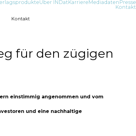
erlagsprodukte
Über INDat
Karriere
Mediadaten
Presse
Kontakt
Kontakt
g für den zügigen
ubigern einstimmig angenommen und vom
nvestoren und eine nachhaltige