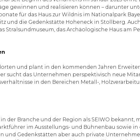
ge gewinnen und realisieren können – darunter unt
ate für das Haus zur Wildnis im Nationalpark Baye
itz und die Gedenkstätte Hoheneck in Stollberg. Auc
wa das Stralsundmuseum, das Archäologische Haus am 
en
ndorten und plant in den kommenden Jahren Erweite
her sucht das Unternehmen perspektivisch neue Mita
verhältnisse in den Bereichen Metall-, Holzverarbeit
in der Branche und der Region als SEIWO bekannt, m
Marktführer im Ausstellungs- und Bühnenbau sowie in
n und Gedenkstätten aber auch private Unternehmen