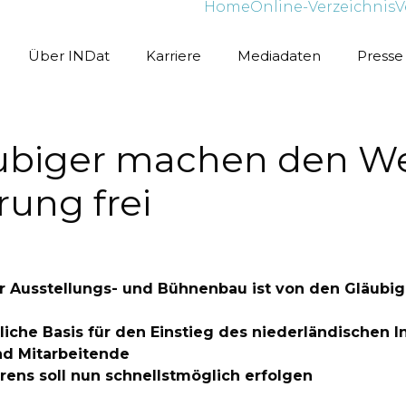
Home
Online-Verzeichnis
V
Über INDat
Karriere
Mediadaten
Presse
ubiger machen den We
rung frei
 für Ausstellungs- und Bühnenbau ist von den Glä
iche Basis für den Einstieg des niederländischen I
nd Mitarbeitende
ens soll nun schnellstmöglich erfolgen