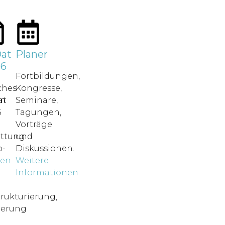
at
Planer
26
Fortbildungen,
ches
Kongresse,
in
at
Seminare,
6
Tagungen,
Vorträge
attung.
und
-
Diskussionen.
nen
Weitere
o
Informationen
rukturierung,
ierung