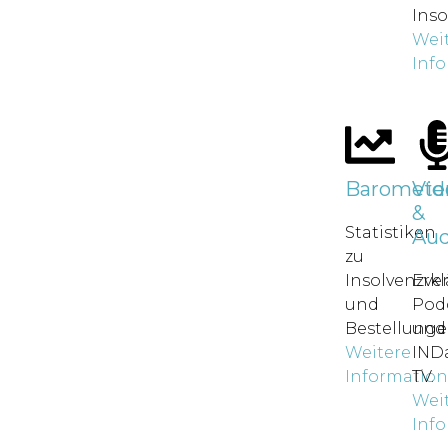
Inso
Wei
Inf
Baromete
Vid
&
Statistiken
Aud
zu
Insolvenzve
Erkl
und
Pod
Bestellunge
und
Weitere
IND
Informatio
TV.
Wei
Inf