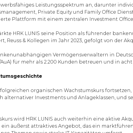
werbsfähiges Leistungsspektrum an, darunter indiv
anagement, Private Equity und Family Office Dienstl
ierte Plattform mit einem zentralen Investment Office 
stärkte HRK LUNIS seine Position als führender ban
, Reuss & Kollegen im Jahr 2023, gefolgt von der Akq
nkenunabhängigen Vermögensverwaltern in Deutschla
AuA) für mehr als 2.200 Kunden betreuen und in acht
hstumsgeschichte
folgreichen organischen Wachstumskurs fortsetzen, 
h alternativer Investments und Anlageklassen, und s
rs wird HRK LUNIS auch weiterhin eine aktive Akquis
in äußerst attraktives Angebot, das ein marktführe