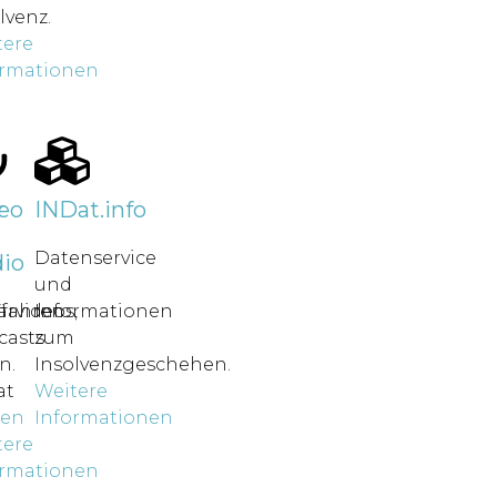
lvenz.
tere
ormationen
r
eo
INDat.info
Datenservice
io
und
rfahren
ärvideos,
Informationen
casts
zum
n.
Insolvenzgeschehen.
at
Weitere
nen
Informationen
tere
ormationen