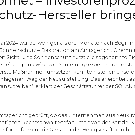
fnet – Investorenproze
hutz-Hersteller bring
ai 2024 wurde, weniger als drei Monate nach Beginn d
onnenschutz – Dekoration am Amtsgericht Chemnitz e
von Sicht- und Sonnenschutz nutzt die sogenannte Ei
ive Leitung und wird von Sanierungsexperten unterst
 erste Maßnahmen umsetzen konnten, stehen unsere 
genen Weg der Neuaufstellung. Das erleichtert es 
nzutreiben“, erklärt der Geschäftsführer der SOLAN 
Amtsgericht geprüft, ob das Unternehmen aus Neukirc
ten Rechtsanwalt Stefan Ettelt von der Kanzlei Kulit
fortzuführen, die Gehälter der Belegschaft durch da