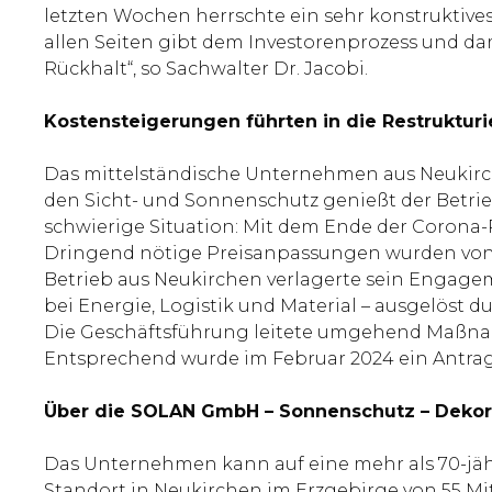
letzten Wochen herrschte ein sehr konstruktiv
allen Seiten gibt dem Investorenprozess und d
Rückhalt“, so Sachwalter Dr. Jacobi.
Kostensteigerungen führten in die Restruktur
Das mittelständische Unternehmen aus Neukirchen
den Sicht- und Sonnenschutz genießt der Betrie
schwierige Situation: Mit dem Ende der Corona
Dringend nötige Preisanpassungen wurden von 
Betrieb aus Neukirchen verlagerte sein Engag
bei Energie, Logistik und Material – ausgelöst d
Die Geschäftsführung leitete umgehend Maßnah
Entsprechend wurde im Februar 2024 ein Antrag 
Über die SOLAN GmbH – Sonnenschutz – Dekor
Das Unternehmen kann auf eine mehr als 70-jäh
Standort in Neukirchen im Erzgebirge von 55 Mi