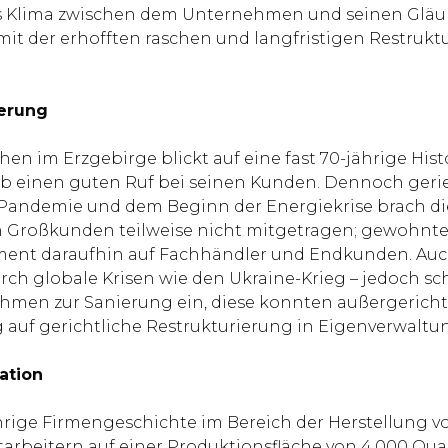
es Klima zwischen dem Unternehmen und seinen Gläubi
amit der erhofften raschen und langfristigen Restr
ierung
 im Erzgebirge blickt auf eine fast 70-jährige Histo
b einen guten Ruf bei seinen Kunden. Dennoch geriet
-Pandemie und dem Beginn der Energiekrise brach di
Großkunden teilweise nicht mitgetragen; gewohnte 
ement daraufhin auf Fachhändler und Endkunden. Auc
urch globale Krisen wie den Ukraine-Krieg – jedoch s
men zur Sanierung ein, diese konnten außergerichtl
auf gerichtliche Restrukturierung in Eigenverwaltung
ation
rige Firmengeschichte im Bereich der Herstellung v
tarbeitern auf einer Produktionsfläche von 4.000 Qu