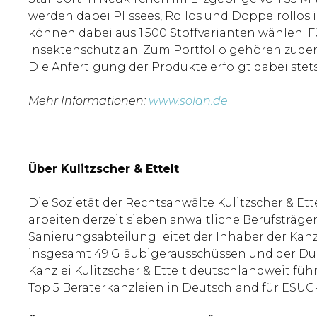
werden dabei Plissees, Rollos und Doppelrollos
können dabei aus 1.500 Stoffvarianten wählen. Fü
Insektenschutz an. Zum Portfolio gehören zud
Die Anfertigung der Produkte erfolgt dabei ste
Mehr Informationen:
www.solan.de
Über Kulitzscher & Ettelt
Die Sozietät der Rechtsanwälte Kulitzscher & Et
arbeiten derzeit sieben anwaltliche Berufsträger
Sanierungsabteilung leitet der Inhaber der Kanzl
insgesamt 49 Gläubigerausschüssen und der Dur
Kanzlei Kulitzscher & Ettelt deutschlandweit fü
Top 5 Beraterkanzleien in Deutschland für ESUG