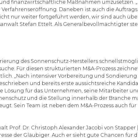
s- und finanzwirtschaftliche Maßnahmen umzusetzen. „
le Verfahrenseröffnung. Daneben ist auch die Auftra
icht nur weiter fortgeführt werden, wir sind auch üb
anwalt Stefan Ettelt. Als Generalbevollmächtigter ste
rierung des Sonnenschutz-Herstellers schnellstmögli
nsuche. Für diesen strukturierten M&A-Prozess zeichn
lich. „Nach intensiver Vorbereitung und Sondierung
geschrieben und bereits erste aussichtsreiche Kandi
Lösung für das Unternehmen, seine Mitarbeiter und d
onnenschutz und die Stellung innerhalb der Branche 
zeugt. Sein Team ist neben dem M&A-Prozess auch fü
lt Prof. Dr. Christoph Alexander Jacobi von Stapper
esse der Gläubiger. Auch er sieht gute Chancen für 