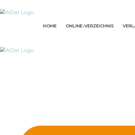
Zum
springen
Inhalt
springen
HOME
ONLINE-VERZEICHNIS
VERL