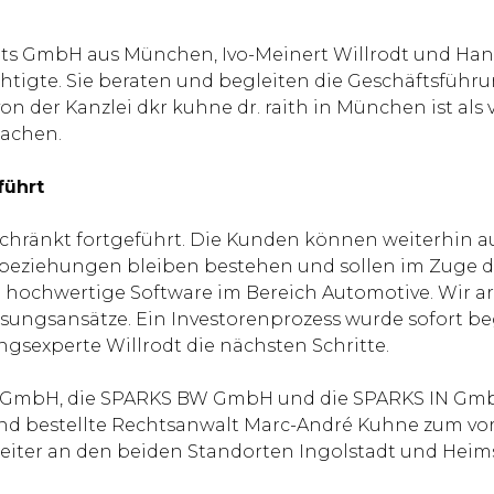
s GmbH aus München, Ivo-Meinert Willrodt und Hans-C
tigte. Sie beraten und begleiten die Geschäftsfüh
r Kanzlei dkr kuhne dr. raith in München ist als vo
wachen.
führt
hränkt fortgeführt. Die Kunden können weiterhin au
sbeziehungen bleiben bestehen und sollen im Zuge de
 hochwertige Software im Bereich Automotive. Wir 
ungsansätze. Ein Investorenprozess wurde sofort be
gsexperte Willrodt die nächsten Schritte.
RKS GmbH, die SPARKS BW GmbH und die SPARKS IN Gmb
nd bestellte Rechtsanwalt Marc-André Kuhne zum vor
beiter an den beiden Standorten Ingolstadt und Hei