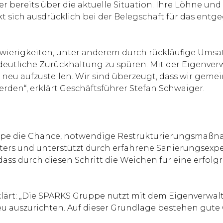
r bereits über die aktuelle Situation. Ihre Löhne und 
 sich ausdrücklich bei der Belegschaft für das entg
.
wierigkeiten, unter anderem durch rückläufige Umsatzp
 deutliche Zurückhaltung zu spüren. Mit der Eigenver
neu aufzustellen. Wir sind überzeugt, dass wir gem
erden“, erklärt Geschäftsführer Stefan Schwaiger.
ppe die Chance, notwendige Restrukturierungsmaßna
ers und unterstützt durch erfahrene Sanierungsexper
, dass durch diesen Schritt die Weichen für eine erfo
klärt: „Die SPARKS Gruppe nutzt mit dem Eigenverwa
u auszurichten. Auf dieser Grundlage bestehen gute 