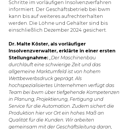
Schritte im vorläufigen Insolvenzverfahren
informiert. Der Geschäftsbetrieb bei bwm
kann bis auf weiteres aufrechterhalten
werden. Die Löhne und Gehälter sind bis
einschließlich Dezember 2024 gesichert.
Dr.
Malte
Köster,
als
vorläufiger
Insolvenzverwalter,
erklärte
in
einer
ersten
Stellungnahme:
„Der
Maschinenbau
durchläuft
eine
schwierige
Zeit
und
das
allgemeine
Marktumfeld
ist
von
hohem
Wettbewerbsdruck
geprägt.
Als
hochspezialisiertes
Unternehmen
verfügt
das
Team
bei
bwm
über
tiefgehende
Kompetenzen
in
Planung,
Projektierung,
Fertigung
und
Service
für
die
Automation.
Zudem
sichert
die
Produktion
hier
vor
Ort
ein
hohes
Maß
an
Qualität
für
die
Kunden.
Wir
arbeiten
gemeinsam
mit
der
Geschäftsleitung
daran,