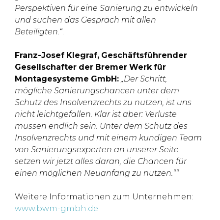
Perspektiven
für
eine
Sanierung
zu
entwickeln
und
suchen
das
Gespräch
mit
allen
Beteiligten.“
.
Franz-Josef
Klegraf,
Geschäftsführender
Gesellschafter
der
Bremer
Werk
für
Montagesysteme
GmbH:
„Der
Schritt,
mögliche
Sanierungschancen
unter
dem
Schutz
des
Insolvenzrechts
zu
nutzen,
ist
uns
nicht
leichtgefallen.
Klar
ist
aber:
Verluste
müssen
endlich
sein.
Unter
dem
Schutz
des
Insolvenzrechts
und
mit
einem
kundigen
Team
von
Sanierungsexperten
an
unserer
Seite
setzen
wir
jetzt
alles
daran,
die
Chancen
für
einen
möglichen
Neuanfang
zu
nutzen.““
Weitere Informationen zum Unternehmen:
www.bwm-gmbh.de