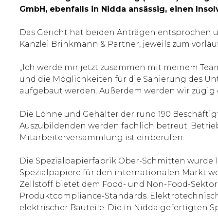
GmbH, ebenfalls in Nidda ansässig, einen Insol
Das Gericht hat beiden Anträgen entsprochen u
Kanzlei Brinkmann & Partner, jeweils zum vorläuf
„Ich werde mir jetzt zusammen mit meinem Team 
und die Möglichkeiten für die Sanierung des U
aufgebaut werden. Außerdem werden wir zügig ein
Die Löhne und Gehälter der rund 190 Beschäftig
Auszubildenden werden fachlich betreut. Betrie
Mitarbeiterversammlung ist einberufen.
Die Spezialpapierfabrik Ober-Schmitten wurde 1
Spezialpapiere für den internationalen Markt 
Zellstoff bietet dem Food- und Non-Food-Sek
Produktcompliance-Standards. Elektrotechnische
elektrischer Bauteile. Die in Nidda gefertigten 