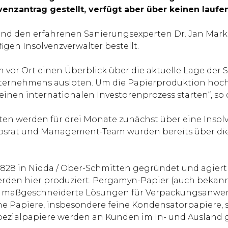
venzantrag gestellt, verfügt aber über keinen lauf
nd den erfahrenen Sanierungsexperten Dr. Jan Marku
igen Insolvenzverwalter bestellt.
vor Ort einen Überblick über die aktuelle Lage der 
nternehmens ausloten. Um die Papierproduktion hochz
en internationalen Investorenprozess starten“, so de
ten werden für drei Monate zunächst über eine Insolv
bsrat und Management-Team wurden bereits über die 
828 in Nidda / Ober-Schmitten gegründet und agiert
werden hier produziert. Pergamyn-Papier (auch bekan
tor maßgeschneiderte Lösungen für Verpackungsanw
 Papiere, insbesondere feine Kondensatorpapiere, s
Spezialpapiere werden an Kunden im In- und Ausland g