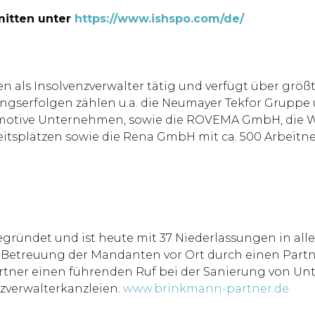
mitten unter
https://www.ishspo.com/de/
ren als Insolvenzverwalter tätig und verfügt über grö
serfolgen zählen u.a. die Neumayer Tekfor Gruppe u
motive Unternehmen, sowie die ROVEMA GmbH, die Wa
itsplätzen sowie die Rena GmbH mit ca. 500 Arbeitn
ündet und ist heute mit 37 Niederlassungen in alle
e Betreuung der Mandanten vor Ort durch einen Part
tner einen führenden Ruf bei der Sanierung von Un
zverwalterkanzleien.
www.brinkmann-partner.de