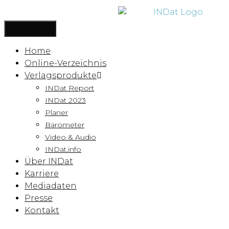
Inhalt
springen
Menü
Home
Online-Verzeichnis
Verlagsprodukte
INDat Report
INDat 2023
Planer
Barometer
Video & Audio
INDat.info
Über INDat
Karriere
Mediadaten
Presse
Kontakt