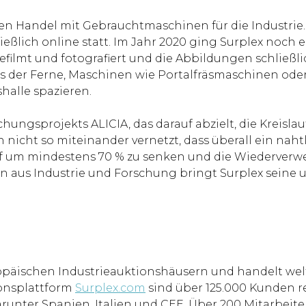
talen Handel mit Gebrauchtmaschinen für die Industrie
ßlich online statt. Im Jahr 2020 ging Surplex noch ei
filmt und fotografiert und die Abbildungen schließl
 der Ferne, Maschinen wie Portalfräsmaschinen ode
halle spazieren.
schungsprojekts ALICIA, das darauf abzielt, die Kreisl
nicht so miteinander vernetzt, dass überall ein naht
arf um mindestens 70 % zu senken und die Wiederver
rn aus Industrie und Forschung bringt Surplex seine 
uropäischen Industrieauktionshäusern und handelt w
ionsplattform
Surplex.com
sind über 125.000 Kunden re
arunter Spanien, Italien und CEE. Über 200 Mitarbei