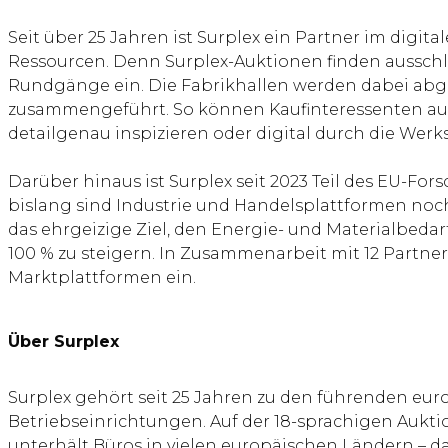
Seit über 25 Jahren ist Surplex ein Partner im digi
Ressourcen. Denn Surplex-Auktionen finden ausschlie
Rundgänge ein. Die Fabrikhallen werden dabei abge
zusammengeführt. So können Kaufinteressenten aus
detailgenau inspizieren oder digital durch die Werks
Darüber hinaus ist Surplex seit 2023 Teil des EU-For
bislang sind Industrie und Handelsplattformen noch 
das ehrgeizige Ziel, den Energie- und Materialbed
100 % zu steigern. In Zusammenarbeit mit 12 Partne
Marktplattformen ein.
Über Surplex
Surplex gehört seit 25 Jahren zu den führenden e
Betriebseinrichtungen. Auf der 18-sprachigen Aukt
unterhält Büros in vielen europäischen Ländern – d