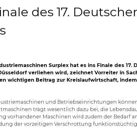
Finale des 17. Deutsche
s
dustriemaschinen Surplex hat es ins Finale des 17. 
sseldorf verliehen wird, zeichnet Vorreiter in Sa
n wichtigen Beitrag zur Kreislaufwirtschaft, inde
dustriemaschinen und Betriebseinrichtungen können
chtmaschinen trägt wesentlich dazu bei, die Lebensda
ng vorhandener Maschinen wird zudem der Bedarf an
idung der vorzeitigen Verschrottung funktionstüch