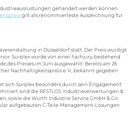
 Industrieausrüstungen gehandelt werden können.
eitspreis
gilt als renommierteste Auszeichnung für
eranstaltung in Düsseldorf statt. Der Preis würdigt
vor. Surplex wurde von einer Fachjury, bestehend
e des Preises im Juni ausgewählt. Bereits am 26.
her Nachhaltigkeitspreis e. V., bekannt gegeben.
net sich Surplex besonders durch sein Engagement
nominiert sind die RESTLOS Industrieverwertungen &
, sowie die Würth Industrie Service GmbH & Co.
dular aufgebauten C-Teile-Management-Lösungen